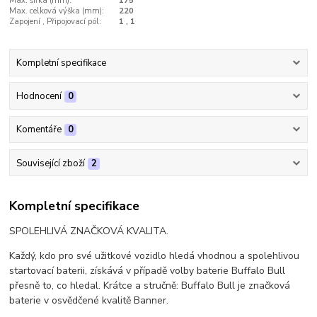
Max. šířka (mm):
175
Max. celková výška (mm):
220
Zapojení , Připojovací pól:
1 , 1
Kompletní specifikace
Hodnocení
0
Komentáře
0
Související zboží
2
Kompletní specifikace
SPOLEHLIVÁ ZNAČKOVÁ KVALITA.
Každý, kdo pro své užitkové vozidlo hledá vhodnou a spolehlivou
startovací baterii, získává v případě volby baterie Buffalo Bull
přesně to, co hledal. Krátce a stručně: Buffalo Bull je značková
baterie v osvědčené kvalitě Banner.