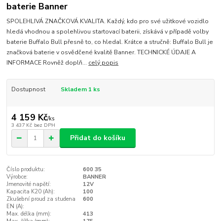
baterie Banner
SPOLEHLIVÁ ZNAČKOVÁ KVALITA. Každý, kdo pro své užitkové vozidlo
hledá vhodnou a spolehlivou startovací baterii, získává v případě volby
baterie Buffalo Bull přesně to, co hledal. Krátce a stručně: Buffalo Bull je
značková baterie v osvědčené kvalitě Banner. TECHNICKÉ ÚDAJE A
INFORMACE Rovněž doplň...
celý popis
Dostupnost
Skladem 1 ks
4 159 Kč
/
ks
3 437 Kč
bez DPH
Přidat do košíku
Číslo produktu:
600 35
Výrobce:
BANNER
Jmenovité napětí:
12V
Kapacita K20 (Ah):
100
Zkušební proud za studena
600
EN (A):
Max. délka (mm):
413