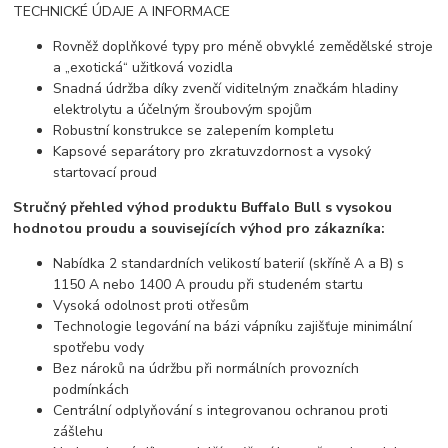
TECHNICKÉ ÚDAJE A INFORMACE
Rovněž doplňkové typy pro méně obvyklé zemědělské stroje
a „exotická“ užitková vozidla
Snadná údržba díky zvenčí viditelným značkám hladiny
elektrolytu a účelným šroubovým spojům
Robustní konstrukce se zalepením kompletu
Kapsové separátory pro zkratuvzdornost a vysoký
startovací proud
Stručný přehled výhod produktu Buffalo Bull s vysokou
hodnotou proudu a souvisejících výhod pro zákazníka:
Nabídka 2 standardních velikostí baterií (skříně A a B) s
1150 A nebo 1400 A proudu při studeném startu
Vysoká odolnost proti otřesům
Technologie legování na bázi vápníku zajišťuje minimální
spotřebu vody
Bez nároků na údržbu při normálních provozních
podmínkách
Centrální odplyňování s integrovanou ochranou proti
zášlehu