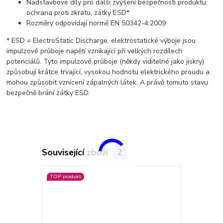
Nadstavbové díly pro další zvýšení bezpečnosti produktu:
ochrana proti zkratu, zátky ESD*
Rozměry odpovídají normě EN 50342-4:2009
* ESD = ElectroStatic Discharge, elektrostatické výboje jsou
impulzové průboje napětí vznikající při velkých rozdílech
potenciálů. Tyto impulzové průboje (někdy viditelné jako jiskry)
způsobují krátce trvající, vysokou hodnotu elektrického proudu a
mohou způsobit vznícení zápalných látek. A právě tomuto stavu
bezpečně brání zátky ESD.
Související zboží
2
TOP produkt
Doprava ZD