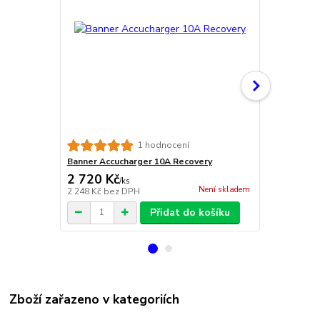
Banner Accu
1 hodnocení
Banner Accucharger 10A Recovery
2 720 Kč
19 100 
/
ks
Není skladem
2 248 Kč
bez DPH
15 785 Kč
be
Přidat do košíku
Zboží zařazeno v kategoriích