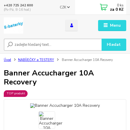
0
ks
+420 725 242 600
CZK
za
0 Kč
(Po-Pá, 8-16 hod.)
Menu
Hledat
Úvod
NABÍJEČKY a TESTERY
Banner Accucharger 10A Recovery
Banner Accucharger 10A
Recovery
TOP produkt