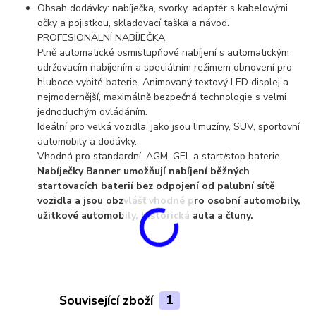
Obsah dodávky: nabíječka, svorky, adaptér s kabelovými
očky a pojistkou, skladovací taška a návod.
PROFESIONÁLNÍ NABÍJEČKA
Plně automatické osmistupňové nabíjení s automatickým
udržovacím nabíjením a speciálním režimem obnovení pro
hluboce vybité baterie. Animovaný textový LED displej a
nejmodernější, maximálně bezpečná technologie s velmi
jednoduchým ovládáním.
Ideální pro velká vozidla, jako jsou limuzíny, SUV, sportovní
automobily a dodávky.
Vhodná pro standardní, AGM, GEL a start/stop baterie.
Nabíječky Banner umožňují nabíjení běžných
startovacích baterií bez odpojení od palubní sítě
vozidla a jsou obzvlášť vhodné pro osobní automobily,
užitkové automobily, historická auta a čluny.
Související zboží
1