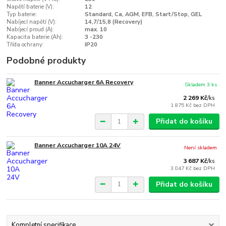
Napětí baterie (V):
12
Typ baterie:
Standard, Ca, AGM, EFB, Start/Stop, GEL
Nabíjecí napětí (V):
14,7/15,8 (Recovery)
Nabíjecí proud (A):
max. 10
Kapacita baterie (Ah):
3 -230
Třída ochrany:
IP20
Podobné produkty
Banner Accucharger 6A Recovery
Skladem 3 ks
2 269 Kč
/
ks
1 875 Kč
bez DPH
Přidat do košíku
Banner Accucharger 10A 24V
Není skladem
3 687 Kč
/
ks
3 047 Kč
bez DPH
Přidat do košíku
Kompletní specifikace