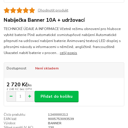
Ohodnotit produkt
Nabíječka Banner 10A + udržovací
TECHNICKÉ ÚDAJE A INFORMACE Včetně režimu obnovení pro hluboce
vybité baterie Plně automatické osmistupňové nabíjení Automatické
přepnutí na udržovací nabíjení baterie Animovaný textový LED displej s
přesnými návody a informacemi v němčině, angličtině. francouzštině
Ukazatel nabití baterie v procen...
celý popis
Dostupnost
Není skladem
2 720 Kč
/
ks
2 248 Kč
bez DPH
Přidat do košíku
Číslo produktu:
1240000212
EAN kód:
9005753093539
Výrobce:
BANNER
Síťové napětí (V AC):
230