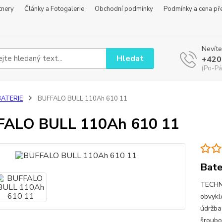
tnery
Články a Fotogalerie
Obchodní podmínky
Podmínky a cena př
Nevíte
Hledat
+420
(Po-Pá
BATERIE
BUFFALO BULL 110Ah 610 11
FALO BULL 110Ah 610 11
Bate
TECHN
obvykl
údržba
šroubo