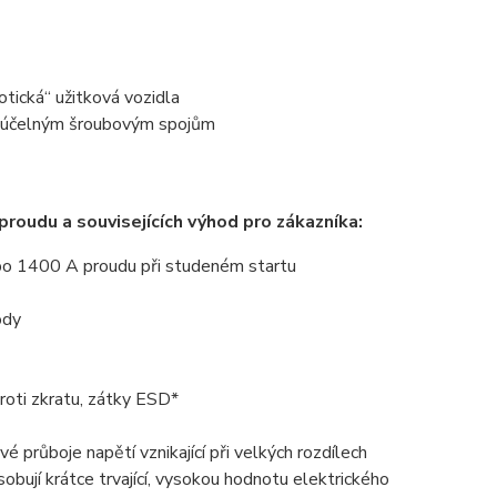
ická“ užitková vozidla
 a účelným šroubovým spojům
roudu a souvisejících výhod pro zákazníka:
nebo 1400 A proudu při studeném startu
ody
roti zkratu, zátky ESD*
 průboje napětí vznikající při velkých rozdílech
sobují krátce trvající, vysokou hodnotu elektrického