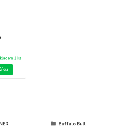
A
kladem 1 ks
šíku
NER
Buffalo Bull