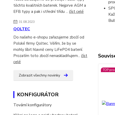
pro
těchto kvalitních baterek. Nejprve AGM a
SP
EFB typy a pak i střední třídu ...
číst celé
Kaž
Bul
31.08.2023
QOLTEC
Do našeho e-shopu zařazujeme zboží od
Polské firmy Qoltec. Věřím, že by se
mohly líbit hlavně ceny LiFePO4 baterií.
Souvise
Prozatím toto zboží nenaskladňujem...
číst
celé
TOP pro
Zobrazit všechny novinky
KONFIGURÁTOR
Tovární konfigurátory