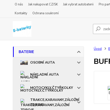
O nás
Jak nakupovat CZ/SK
Jak vybrat autobaterii
Pro par
Kontakty
Ochrana soukromí
Úvod
BATERIE
BUF
OSOBNÍ AUTA
NÁKLADNÍ AUTA
MOTOCYKLY,ČTYŘKOLKY
TRAKCE,KARAVANY,ZÁLOŽNÍ
ZDROJE