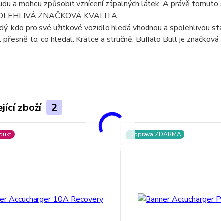
udu a mohou způsobit vznícení zápalných látek. A právě tomuto
OLEHLIVÁ ZNAČKOVÁ KVALITA.
dý, kdo pro své užitkové vozidlo hledá vhodnou a spolehlivou star
l přesně to, co hledal. Krátce a stručně: Buffalo Bull je značkov
jící zboží
2
dukt
Doprava ZDARMA