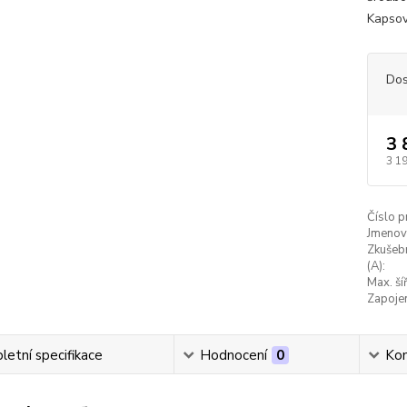
Kapsov
Dos
3 
3 1
Číslo p
Jmenovi
Zkušeb
(A):
Max. ší
Zapojen
etní specifikace
Hodnocení
0
Ko