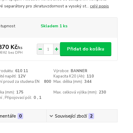
é separátory pro zkratuvzdornost a vysoký st...
celý popis
tupnost
Skladem 1 ks
870 Kč
/
ks
Přidat do košíku
98 Kč
bez DPH
roduktu:
610 11
Výrobce:
BANNER
té napětí:
12V
Kapacita K20 (Ah):
110
ní proud za studena EN
800
Max. délka (mm):
344
řka (mm):
175
Max. celková výška (mm):
230
í , Připojovací pól:
0 , 1
mentáře
0
Související zboží
2