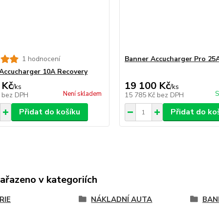
1 hodnocení
Banner Accucharger Pro 25
Accucharger 10A Recovery
 Kč
19 100 Kč
/
ks
/
ks
Není skladem
S
č
bez DPH
15 785 Kč
bez DPH
Přidat do košíku
Přidat do ko
zařazeno v kategoriích
RIE
NÁKLADNÍ AUTA
BAN