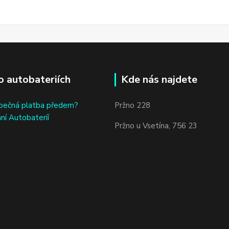
o autobateriích
Kde nás najdete
bečná platba předem?
Pržno 228
ní Autobateríí
Pržno u Vsetína, 756 23