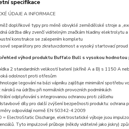
tní specifikace
CKÉ ÚDAJE A INFORMACE
něž doplňkové typy pro méně obvyklé zemědělské stroje a „exot
dná údržba díky zvenčí viditelným značkám hladiny elektrolytu
ustní konstrukce se zalepením kompletu
sové separátory pro zkratuvzdornost a vysoký startovací proud
přehled výhod produktu Buffalo Bull s vysokou hodnotou p
ídka 2 standardních velikostí baterií (skříně A a B) s 1150 A 
oká odolnost proti otřesům
hnologie legování na bázi vápníku zajišťuje minimální spotřebu v
 nároků na údržbu při normálních provozních podmínkách
trální odplyňování s integrovanou ochranou proti zášlehu
stavbové díly pro další zvýšení bezpečnosti produktu: ochrana p
měry odpovídají normě EN 50342-4:2009
 = ElectroStatic Discharge, elektrostatické výboje jsou impulzové
enciálů. Tyto impulzové průboje (někdy viditelné jako jiskry) způ