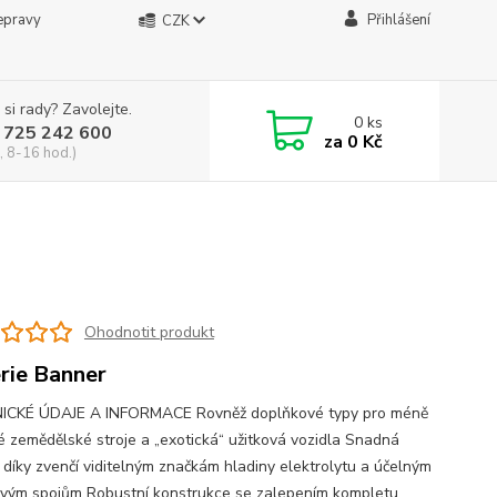
epravy
Přihlášení
CZK
 si rady? Zavolejte.
0
ks
 725 242 600
za
0 Kč
, 8-16 hod.)
Ohodnotit produkt
rie Banner
ICKÉ ÚDAJE A INFORMACE Rovněž doplňkové typy pro méně
é zemědělské stroje a „exotická“ užitková vozidla Snadná
 díky zvenčí viditelným značkám hladiny elektrolytu a účelným
vým spojům Robustní konstrukce se zalepením kompletu