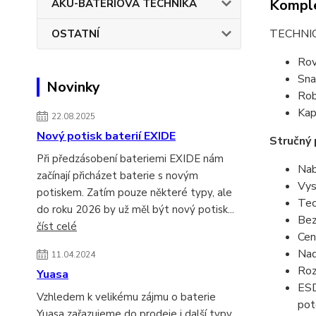
Komple
AKU-BATERIOVÁ TECHNIKA
TECHNI
OSTATNÍ
Rov
Sna
Novinky
Rob
Kap
22.08.2025
Nový potisk baterií EXIDE
Stručný 
Při předzásobení bateriemi EXIDE nám
Nab
začínají přicházet baterie s novým
Vys
potiskem. Zatím pouze některé typy, ale
Tec
do roku 2026 by už měl být nový potisk...
Bez
číst celé
Cen
Nad
11.04.2024
Roz
Yuasa
ESD
Vzhledem k velikému zájmu o baterie
pot
Yuasa zařazujeme do prodeje i další typy