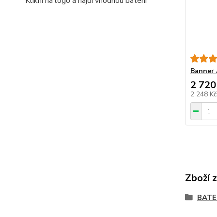
Klikni na logo a najdi vhodnou baterii
Banner 
2 720
2 248 K
Zboží 
BATE