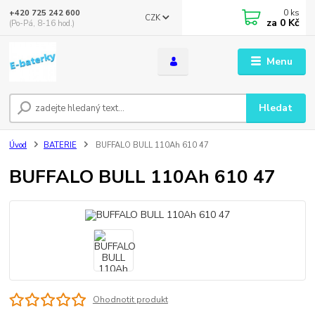
0
ks
+420 725 242 600
CZK
za
0 Kč
(Po-Pá, 8-16 hod.)
Menu
Hledat
Úvod
BATERIE
BUFFALO BULL 110Ah 610 47
BUFFALO BULL 110Ah 610 47
Ohodnotit produkt