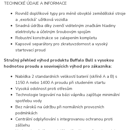
TECHNICKÉ ÚDAJE A INFORMACE
Rovněž doplňkové typy pro méně obvyklé zemědělské stroje
a „exotická“ užitková vozidla
Snadná údržba díky zvenčí viditelným značkám hladiny
elektrolytu a účelným šroubovým spojům
Robustní konstrukce se zalepením kompletu
Kapsové separátory pro zkratuvzdornost a vysoký
startovací proud
Stručný přehled výhod produktu Buffalo Bull s vysokou
hodnotou proudu a souvisejících výhod pro zákazníka:
Nabídka 2 standardních velikostí baterií (skříně A a B) s
1150 A nebo 1400 A proudu při studeném startu
Vysoká odolnost proti otřesům
Technologie legování na bázi vápníku zajišťuje minimální
spotřebu vody
Bez nároků na údržbu při normálních provozních
podmínkách
Centrální odplyňování s integrovanou ochranou proti
zášlehu