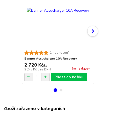
Banner Accu
1 hodnocení
Banner Accucharger 10A Recovery
2 720 Kč
19 100 
/
ks
Není skladem
2 248 Kč
bez DPH
15 785 Kč
be
Přidat do košíku
Zboží zařazeno v kategoriích