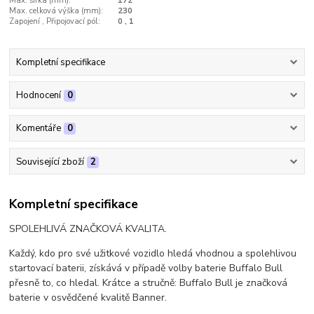
Max. šířka (mm):
172
Max. celková výška (mm):
230
Zapojení , Připojovací pól:
0 , 1
Kompletní specifikace
Hodnocení
0
Komentáře
0
Související zboží
2
Kompletní specifikace
SPOLEHLIVÁ ZNAČKOVÁ KVALITA.
Každý, kdo pro své užitkové vozidlo hledá vhodnou a spolehlivou
startovací baterii, získává v případě volby baterie Buffalo Bull
přesně to, co hledal. Krátce a stručně: Buffalo Bull je značková
baterie v osvědčené kvalitě Banner.