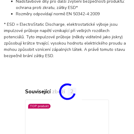
Nadstavbové díly pro další zvýšení bezpečnosti produktu:
ochrana proti zkratu, zátky ESD*
Rozměry odpovídají normě EN 50342-4:2009
* ESD = ElectroStatic Discharge, elektrostatické výboje jsou
impulzové průboje napětí vznikající při velkých rozdílech
potenciálů. Tyto impulzové průboje (někdy viditelné jako jiskry)
způsobují krátce trvající, vysokou hodnotu elektrického proudu a
mohou způsobit vznícení zápalných látek. A právě tomuto stavu
bezpečně brání zátky ESD.
Související zboží
2
TOP produkt
Doprava ZD