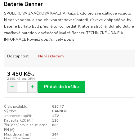
Baterie Banner
SPOLEHLIVÁ ZNAČKOVÁ KVALITA. Každý, kdo pro své užitkové vozidlo
hledá vhodnou a spolehlivou startovací baterii, získává v případě volby
baterie Buffalo Bull přesně to, co hledal. Krátce a stručně: Buffalo Bull je
značková baterie v osvědčené kvalitě Banner. TECHNICKÉ ÚDAJE A
INFORMACE Rovněž doplň...
celý popis
Dostupnost
Není skladem
3 450 Kč
/
ks
2 851 Kč
bez DPH
Přidat do košíku
Číslo produktu:
610 47
Výrobce:
BANNER
Jmenovité napětí:
12V
Kapacita K20 (Ah):
110
Zkušební proud za studena
800
EN (A):
Max. délka (mm):
344