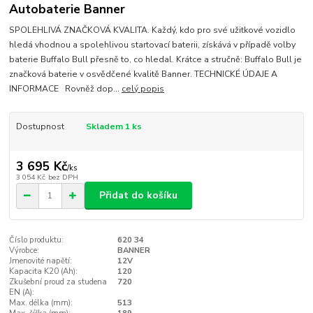
Autobaterie Banner
SPOLEHLIVÁ ZNAČKOVÁ KVALITA. Každý, kdo pro své užitkové vozidlo
hledá vhodnou a spolehlivou startovací baterii, získává v případě volby
baterie Buffalo Bull přesně to, co hledal. Krátce a stručně: Buffalo Bull je
značková baterie v osvědčené kvalitě Banner. TECHNICKÉ ÚDAJE A
INFORMACE Rovněž dop...
celý popis
Dostupnost
Skladem 1 ks
3 695 Kč
/
ks
3 054 Kč
bez DPH
Přidat do košíku
Číslo produktu:
620 34
Výrobce:
BANNER
Jmenovité napětí:
12V
Kapacita K20 (Ah):
120
Zkušební proud za studena
720
EN (A):
Max. délka (mm):
513