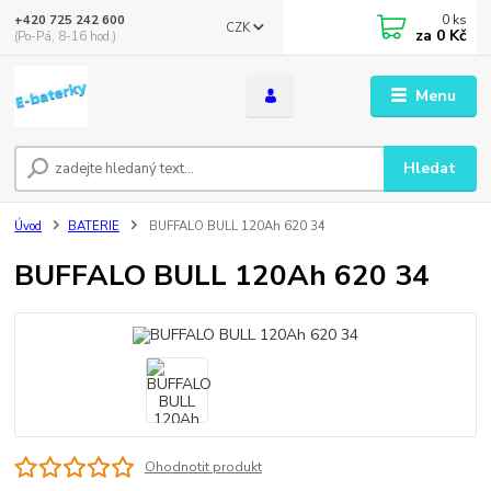
0
ks
+420 725 242 600
CZK
za
0 Kč
(Po-Pá, 8-16 hod.)
Menu
Hledat
Úvod
BATERIE
BUFFALO BULL 120Ah 620 34
BUFFALO BULL 120Ah 620 34
Ohodnotit produkt