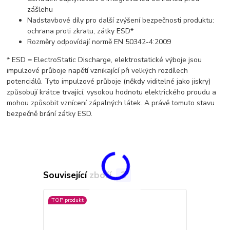
zášlehu
Nadstavbové díly pro další zvýšení bezpečnosti produktu:
ochrana proti zkratu, zátky ESD*
Rozměry odpovídají normě EN 50342-4:2009
* ESD = ElectroStatic Discharge, elektrostatické výboje jsou
impulzové průboje napětí vznikající při velkých rozdílech
potenciálů. Tyto impulzové průboje (někdy viditelné jako jiskry)
způsobují krátce trvající, vysokou hodnotu elektrického proudu a
mohou způsobit vznícení zápalných látek. A právě tomuto stavu
bezpečně brání zátky ESD.
Související zboží
2
TOP produkt
Doprava ZD