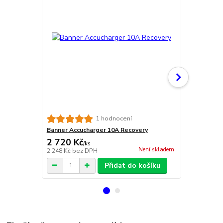
Banner Accu
1 hodnocení
Banner Accucharger 10A Recovery
2 720 Kč
19 100 
/
ks
Není skladem
2 248 Kč
bez DPH
15 785 Kč
be
Přidat do košíku