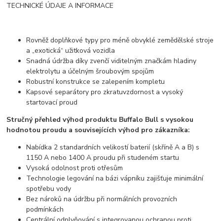
TECHNICKÉ ÚDAJE A INFORMACE
Rovněž doplňkové typy pro méně obvyklé zemědělské stroje
a „exotická“ užitková vozidla
Snadná údržba díky zvenčí viditelným značkám hladiny
elektrolytu a účelným šroubovým spojům
Robustní konstrukce se zalepením kompletu
Kapsové separátory pro zkratuvzdornost a vysoký
startovací proud
Stručný přehled výhod produktu Buffalo Bull s vysokou
hodnotou proudu a souvisejících výhod pro zákazníka:
Nabídka 2 standardních velikostí baterií (skříně A a B) s
1150 A nebo 1400 A proudu při studeném startu
Vysoká odolnost proti otřesům
Technologie legování na bázi vápníku zajišťuje minimální
spotřebu vody
Bez nároků na údržbu při normálních provozních
podmínkách
Centrální odplyňování s integrovanou ochranou proti