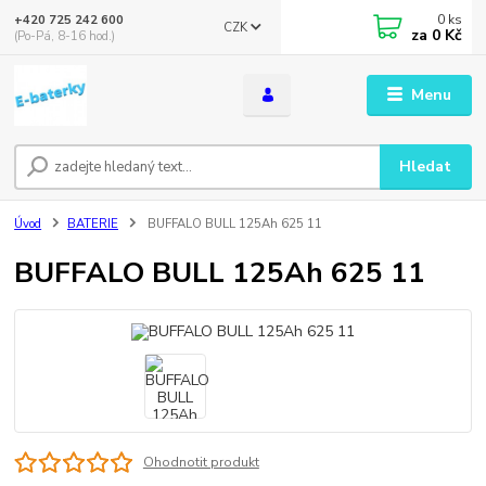
0
ks
+420 725 242 600
CZK
za
0 Kč
(Po-Pá, 8-16 hod.)
Menu
Hledat
Úvod
BATERIE
BUFFALO BULL 125Ah 625 11
BUFFALO BULL 125Ah 625 11
Ohodnotit produkt