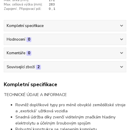
Max. šířka (mm):
172
Max. celková výška (mm):
283
Zapojení , Připojovací pól:
0 , 1
Kompletní specifikace
Hodnocení
0
Komentáře
0
Související zboží
2
Kompletní specifikace
TECHNICKÉ ÚDAJE A INFORMACE
Rovněž doplňkové typy pro méně obvyklé zemědělské stroje
a „exotická“ užitková vozidla
Snadná údržba díky zvenčí viditelným značkám hladiny
elektrolytu a účelným šroubovým spojům
Robustní konstrukce se zalepením kompletu