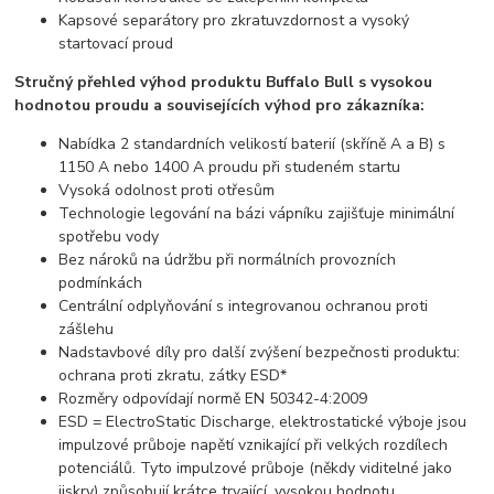
Kapsové separátory pro zkratuvzdornost a vysoký
startovací proud
Stručný přehled výhod produktu Buffalo Bull s vysokou
hodnotou proudu a souvisejících výhod pro zákazníka:
Nabídka 2 standardních velikostí baterií (skříně A a B) s
1150 A nebo 1400 A proudu při studeném startu
Vysoká odolnost proti otřesům
Technologie legování na bázi vápníku zajišťuje minimální
spotřebu vody
Bez nároků na údržbu při normálních provozních
podmínkách
Centrální odplyňování s integrovanou ochranou proti
zášlehu
Nadstavbové díly pro další zvýšení bezpečnosti produktu:
ochrana proti zkratu, zátky ESD*
Rozměry odpovídají normě EN 50342-4:2009
ESD = ElectroStatic Discharge, elektrostatické výboje jsou
impulzové průboje napětí vznikající při velkých rozdílech
potenciálů. Tyto impulzové průboje (někdy viditelné jako
jiskry) způsobují krátce trvající, vysokou hodnotu