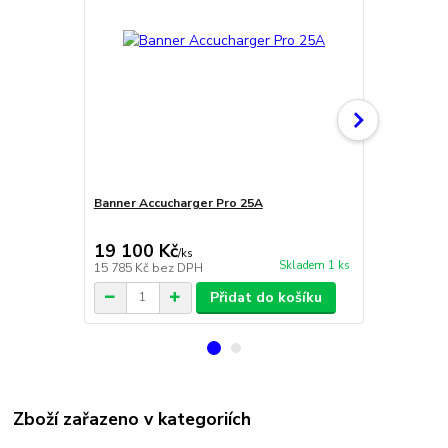
Banner Accucharger Pro 25A
Banner Accu
19 100 Kč
2 720 Kč
/
ks
Skladem 1 ks
15 785 Kč
bez DPH
2 248 Kč
bez
Přidat do košíku
Zboží zařazeno v kategoriích