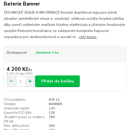
Baterie Banner
TECHNICKÉ ÚDAJE A INFORMACE Rovněž doplňkové typy pro méně
obvyklé zemědělské stroje a „exotická“ užitková vozidla Snadná údržba
díky zvenčí viditelným značkám hladiny elektrolytu a účelným šroubovým
spojům Robustní konstrukce se zalepením kompletu Kapsové
separátory pro zkratuvzdornost a vysoký st...
celý popis
Dostupnost
Skladem 1 ks
4 200 Kč
/
ks
3 471 Kč
bez DPH
Přidat do košíku
Číslo produktu:
625 11
Výrobce:
BANNER
Jmenovité napětí:
12V
Kapacita K20 (Ah):
125
Zkušební proud za studena
760
EN (A):
Max. délka (mm):
345