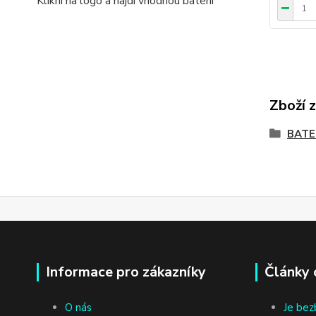
Klikni na logo a najdi vhodnou baterii
Zboží 
BATE
Informace pro zákazníky
Články 
O nás
Je bez