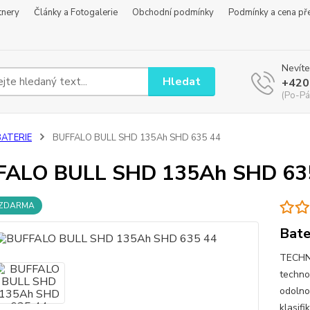
tnery
Články a Fotogalerie
Obchodní podmínky
Podmínky a cena př
Nevíte
Hledat
+420
(Po-Pá
BATERIE
BUFFALO BULL SHD 135Ah SHD 635 44
FALO BULL SHD 135Ah SHD 63
 ZDARMA
Bate
TECHN
techno
odolno
klasif