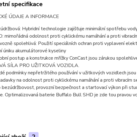
tní specifikace
CKÉ ÚDAJE A INFORMACE
údržbová: Hybridní technologie zajišťuje minimální spotřebu vod
: mimořádná odolnost proti cyklickému namáhání a proti vibrac
vozně spolehlivá: Použití speciálních ochran proti vyplavení ele
ní úniku akumulátorové kyseliny
obní postup a konstrukce mřížky ConCast jsou zárukou spolehli
VÁ SÍLA PRO UŽITKOVÁ VOZIDLA.
dé podmínky nepřetržitého používání v užitkových vozidlech jsou
adavky na odolnost proti cyklickému namáhání a proti vibracím se
o bezúdržbovost, provozní bezpečnost a startovací výkon při st
ve. Optimalizovaná baterie Buffalo Bull SHD je zde tou pravou v
jící zboží
2