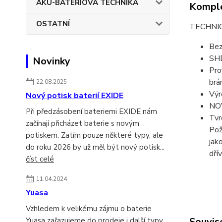
AKU-BATERIOVÁ TECHNIKA
Komple
OSTATNÍ
TECHNI
Bez
SHD
Novinky
Pro
brá
22.08.2025
Výr
Nový potisk baterií EXIDE
NO
Při předzásobení bateriemi EXIDE nám
Tvr
začínají přicházet baterie s novým
Pož
potiskem. Zatím pouze některé typy, ale
jak
do roku 2026 by už měl být nový potisk...
dří
číst celé
11.04.2024
Yuasa
Vzhledem k velikému zájmu o baterie
Souvise
Yuasa zařazujeme do prodeje i další typy