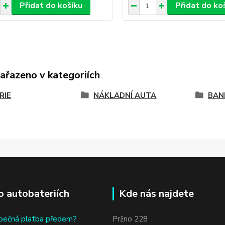
Přidat do košíku
Přidat do ko
zařazeno v kategoriích
RIE
NÁKLADNÍ AUTA
BAN
o autobateriích
Kde nás najdete
bečná platba předem?
Pržno 228