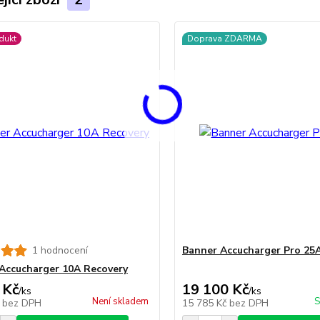
dukt
Doprava ZDARMA
1 hodnocení
Banner Accucharger Pro 25
Accucharger 10A Recovery
 Kč
19 100 Kč
/
ks
/
ks
Není skladem
S
č
bez DPH
15 785 Kč
bez DPH