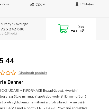
epravy
Přihlášení
CZK
 si rady? Zavolejte.
0
ks
 725 242 600
za
0 Kč
, 8-16 hod.)
5 44
Ohodnotit produkt
rie Banner
ICKÉ ÚDAJE A INFORMACE Bezúdržbová: Hybridní
logie zajišťuje minimální spotřebu vody SHD: mimořádná
st proti cyklickému namáhání a proti vibracím – nejvyšší
ikace E4/V3 podle normy EN 50342-1 Provozně spolehlivá: