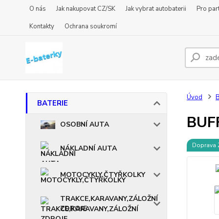
O nás
Jak nakupovat CZ/SK
Jak vybrat autobaterii
Pro par
Kontakty
Ochrana soukromí
Úvod
BATERIE
BUF
OSOBNÍ AUTA
Doprava
NÁKLADNÍ AUTA
MOTOCYKLY,ČTYŘKOLKY
TRAKCE,KARAVANY,ZÁLOŽNÍ
ZDROJE