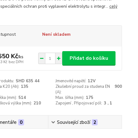
 speciálních ochran proti vyplavení elektrolytu s integr...
celý
tupnost
Není skladem
650 Kč
/
ks
Přidat do košíku
43 Kč
bez DPH
roduktu:
SHD 635 44
Jmenovité napětí:
12V
a K20 (Ah):
135
Zkušební proud za studena EN
900
(A):
lka (mm):
514
Max. šířka (mm):
175
lková výška (mm):
210
Zapojení , Připojovací pól:
3 , 1
mentáře
0
Související zboží
2