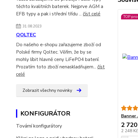
těchto kvalitních baterek. Nejprve AGM a
EFB typy a pak i střední třídu ...
číst celé
TOP pro
31.08.2023
QOLTEC
Do našeho e-shopu zařazujeme zboží od
Polské firmy Qoltec. Věřím, že by se
mohly líbit hlavně ceny LiFePO4 baterií.
Prozatím toto zboží nenaskladňujem...
číst
celé
Zobrazit všechny novinky
KONFIGURÁTOR
Banner 
2 720
Tovární konfigurátory
2 248 K