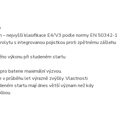
y
ím – nejvyšší klasifikace E4/V3 podle normy EN 50342-1
ktrolytu s integrovanou pojistkou proti zpětnému zášlehu
vého výkonu při studeném startu
 pro baterie maximální výzvou.
 v průběhu let výrazně zvýšily. Vlastnosti
udeném startu mají dnes větší význam než kdy
olbou.