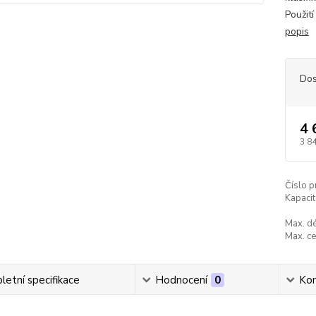
Použití
popis
Dos
4 
3 8
Číslo p
Kapacit
Max. dé
Max. ce
etní specifikace
Hodnocení
0
Ko