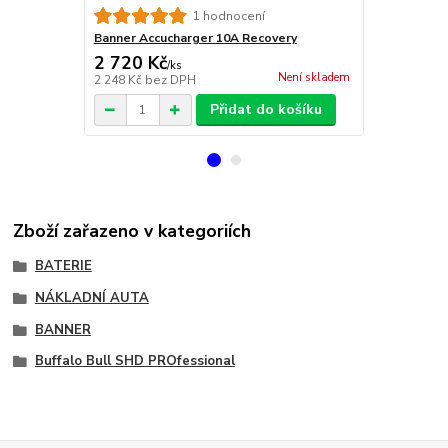
Banner Accu
1 hodnocení
Banner Accucharger 10A Recovery
2 720 Kč
25 999 
/
ks
Není skladem
2 248 Kč
bez DPH
25 999 Kč
be
Přidat do košíku
Zboží zařazeno v kategoriích
BATERIE
NÁKLADNÍ AUTA
BANNER
Buffalo Bull SHD PROfessional