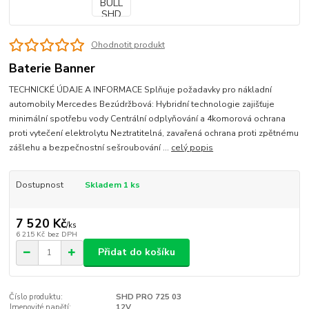
Ohodnotit produkt
Baterie Banner
TECHNICKÉ ÚDAJE A INFORMACE Splňuje požadavky pro nákladní
automobily Mercedes Bezúdržbová: Hybridní technologie zajišťuje
minimální spotřebu vody Centrální odplyňování a 4komorová ochrana
proti vytečení elektrolytu Neztratitelná, zavařená ochrana proti zpětnému
zášlehu a bezpečnostní sešroubování ...
celý popis
Dostupnost
Skladem 1 ks
7 520 Kč
/
ks
6 215 Kč
bez DPH
Přidat do košíku
Číslo produktu:
SHD PRO 725 03
Jmenovité napětí:
12V