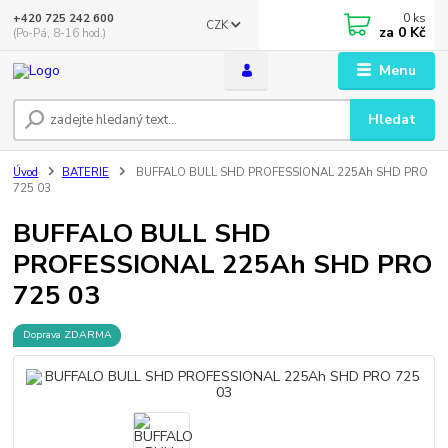
0
ks
+420 725 242 600
CZK
za
0 Kč
(Po-Pá, 8-16 hod.)
Menu
Hledat
Úvod
BATERIE
BUFFALO BULL SHD PROFESSIONAL 225Ah SHD PRO
725 03
BUFFALO BULL SHD
PROFESSIONAL 225Ah SHD PRO
725 03
Doprava ZDARMA