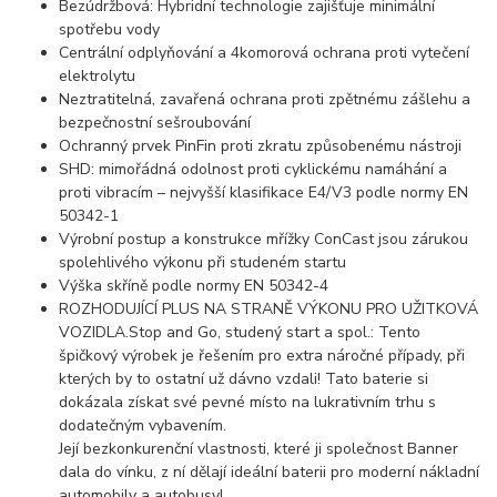
Bezúdržbová: Hybridní technologie zajišťuje minimální
spotřebu vody
Centrální odplyňování a 4komorová ochrana proti vytečení
elektrolytu
Neztratitelná, zavařená ochrana proti zpětnému zášlehu a
bezpečnostní sešroubování
Ochranný prvek PinFin proti zkratu způsobenému nástroji
SHD: mimořádná odolnost proti cyklickému namáhání a
proti vibracím – nejvyšší klasifikace E4/V3 podle normy EN
50342-1
Výrobní postup a konstrukce mřížky ConCast jsou zárukou
spolehlivého výkonu při studeném startu
Výška skříně podle normy EN 50342-4
ROZHODUJÍCÍ PLUS NA STRANĚ VÝKONU PRO UŽITKOVÁ
VOZIDLA.
Stop and Go, studený start a spol.: Tento
špičkový výrobek je řešením pro extra náročné případy, při
kterých by to ostatní už dávno vzdali! Tato baterie si
dokázala získat své pevné místo na lukrativním trhu s
dodatečným vybavením.
Její bezkonkurenční vlastnosti, které ji společnost Banner
dala do vínku, z ní dělají ideální baterii pro moderní nákladní
automobily a autobusy!