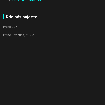
Provnání Autobateríí
Kde nás najdete
Pržno 228
Pržno u Vsetína, 756 23