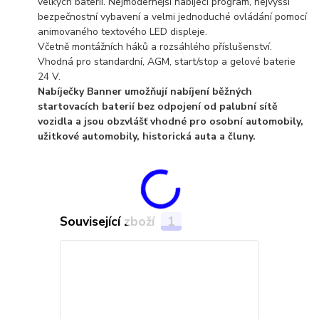
velkých baterií. Nejmodernější nabíjecí program, nejvyšší
bezpečnostní vybavení a velmi jednoduché ovládání pomocí
animovaného textového LED displeje.
Včetně montážních háků a rozsáhlého příslušenství.
Vhodná pro standardní, AGM, start/stop a gelové baterie
24 V.
Nabíječky Banner umožňují nabíjení běžných
startovacích baterií bez odpojení od palubní sítě
vozidla a jsou obzvlášť vhodné pro osobní automobily,
užitkové automobily, historická auta a čluny.
Související zboží
1