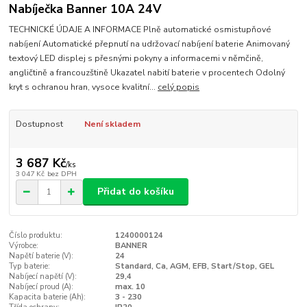
Nabíječka Banner 10A 24V
TECHNICKÉ ÚDAJE A INFORMACE Plně automatické osmistupňové
nabíjení Automatické přepnutí na udržovací nabíjení baterie Animovaný
textový LED displej s přesnými pokyny a informacemi v němčině,
angličtině a francouzštině Ukazatel nabití baterie v procentech Odolný
kryt s ochranou hran, vysoce kvalitní...
celý popis
Dostupnost
Není skladem
3 687 Kč
/
ks
3 047 Kč
bez DPH
Přidat do košíku
Číslo produktu:
1240000124
Výrobce:
BANNER
Napětí baterie (V):
24
Typ baterie:
Standard, Ca, AGM, EFB, Start/Stop, GEL
Nabíjecí napětí (V):
29,4
Nabíjecí proud (A):
max. 10
Kapacita baterie (Ah):
3 - 230