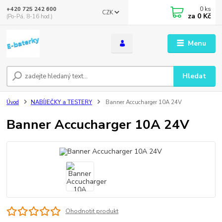
0
ks
+420 725 242 600
CZK
za
0 Kč
(Po-Pá, 8-16 hod.)
Menu
Hledat
Úvod
NABÍJEČKY a TESTERY
Banner Accucharger 10A 24V
Banner Accucharger 10A 24V
Ohodnotit produkt