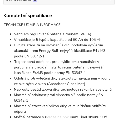
Kompletní specifikace
TECHNICKÉ ÚDAJE A INFORMACE
Ventilem regulovaná baterie s rounem (VRLA)
V nabídce je 5 typů s kapacitou od 60 Ah do 105 Ah
Dvojitá stabilita ve srovnání s dlouhodobým vybíjecím
akumulátorem Energy Bull: nejvyšší klasifikace E4 / M3
podle EN 50342-1
Trojnásobná odolnost proti cyklickému namáhání v
porovnání s tradičními startovacími bateriemi: nejvyšší
klasifikace E4/M3 podle normy EN 50342-1
Odolná proti vytečení díky elektrolytu navázaném v rounu
ze skelných vláken (Absorbent Glass Mat)
Naprosto bezúdržbová díky technologii rekombinace plynů
Maximální odolnost proti vibracím V3 podle normy EN
50342-1
Maximální startovací výkon díky velmi nízkému vnitřnímu
odporu
Možná instalace v poloze na bok (max. úhel sklonu 90°)