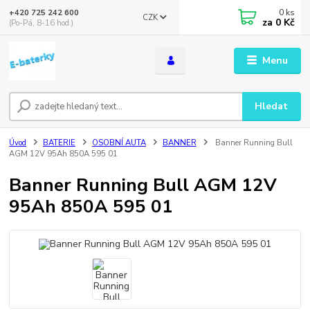
0
ks
+420 725 242 600
CZK
za
0 Kč
(Po-Pá, 8-16 hod.)
Menu
Hledat
Úvod
BATERIE
OSOBNÍ AUTA
BANNER
Banner Running Bull
AGM 12V 95Ah 850A 595 01
Banner Running Bull AGM 12V
95Ah 850A 595 01