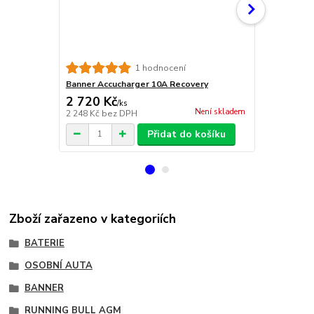
Banner Accu
1 hodnocení
Banner Accucharger 10A Recovery
2 720 Kč
19 100 
/
ks
Není skladem
2 248 Kč
bez DPH
15 785 Kč
be
Přidat do košíku
Zboží zařazeno v kategoriích
BATERIE
OSOBNÍ AUTA
BANNER
RUNNING BULL AGM