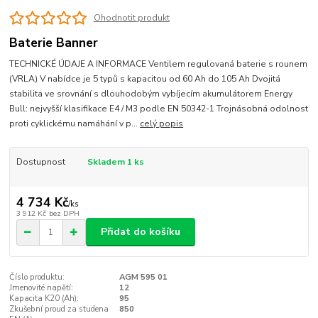
Ohodnotit produkt
Baterie Banner
TECHNICKÉ ÚDAJE A INFORMACE Ventilem regulovaná baterie s rounem
(VRLA) V nabídce je 5 typů s kapacitou od 60 Ah do 105 Ah Dvojitá
stabilita ve srovnání s dlouhodobým vybíjecím akumulátorem Energy
Bull: nejvyšší klasifikace E4 / M3 podle EN 50342-1 Trojnásobná odolnost
proti cyklickému namáhání v p...
celý popis
Dostupnost
Skladem 1 ks
4 734 Kč
/
ks
3 912 Kč
bez DPH
Přidat do košíku
Číslo produktu:
AGM 595 01
Jmenovité napětí:
12
Kapacita K20 (Ah):
95
Zkušební proud za studena
850