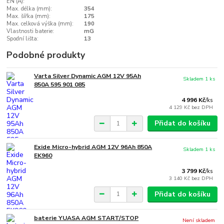
EN (A):
Max. délka (mm):
354
Max. šířka (mm):
175
Max. celková výška (mm):
190
Vlastnosti baterie:
mG
Spodní lišta:
13
Podobné produkty
Varta Silver Dynamic AGM 12V 95Ah
Skladem 1 ks
850A 595 901 085
4 996 Kč
/
ks
4 129 Kč
bez DPH
Přidat do košíku
Exide Micro-hybrid AGM 12V 96Ah 850A
Skladem 1 ks
EK960
3 799 Kč
/
ks
3 140 Kč
bez DPH
Přidat do košíku
baterie YUASA AGM START/STOP
Není skladem