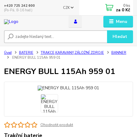
0
ks
+420 725 242 600
CZK
za
0 Kč
(Po-Pá, 8-16 hod.)
Menu
Hledat
Úvod
BATERIE
TRAKCE,KARAVANY,ZÁLOŽNÍ ZDROJE
BANNER
ENERGY BULL 115Ah 959 01
ENERGY BULL 115Ah 959 01
Ohodnotit produkt
Trakční baterie