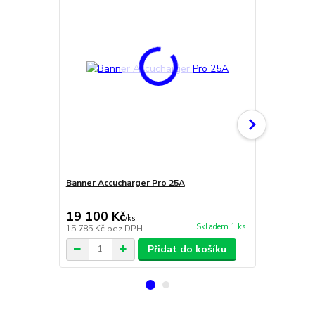
Banner Accucharger Pro 25A
Banner Accu
19 100 Kč
2 720 Kč
/
ks
Skladem 1 ks
15 785 Kč
bez DPH
2 248 Kč
bez
Přidat do košíku