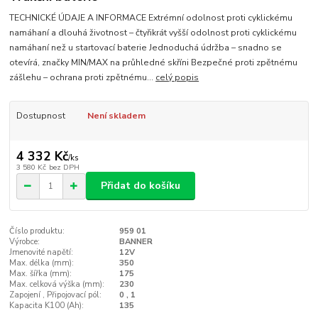
TECHNICKÉ ÚDAJE A INFORMACE Extrémní odolnost proti cyklickému
namáhaní a dlouhá životnost – čtyřikrát vyšší odolnost proti cyklickému
namáhaní než u startovací baterie Jednoduchá údržba – snadno se
otevírá, značky MIN/MAX na průhledné skříni Bezpečné proti zpětnému
zášlehu – ochrana proti zpětnému...
celý popis
Dostupnost
Není skladem
4 332 Kč
/
ks
3 580 Kč
bez DPH
Přidat do košíku
Číslo produktu:
959 01
Výrobce:
BANNER
Jmenovité napětí:
12V
Max. délka (mm):
350
Max. šířka (mm):
175
Max. celková výška (mm):
230
Zapojení , Připojovací pól:
0 , 1
Kapacita K100 (Ah):
135