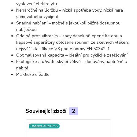
vyplavení elektrolytu
Nenáročné na údržbu – nízká spotřeba vody, nízká míra
samovolného vybíjení
Snadné nabíjení – možné s jakoukoli běžně dostupnou
nabíječkou
Odolné proti vibracím – sady desek přilepené ke dnu a
kapsové separátory obložené rounem ze skelných vláken;
nejvyšší klasifikace V3 podle normy EN 50342-1
Optimalizovaná kapacita – ideální pro cyklické zatěžování
Ekologické a uživatelsky přívětivé – dodávány naplněné a
nabité
Praktické držadlo
Související zboží
2
Doprava ZDARMA
TOP produkt