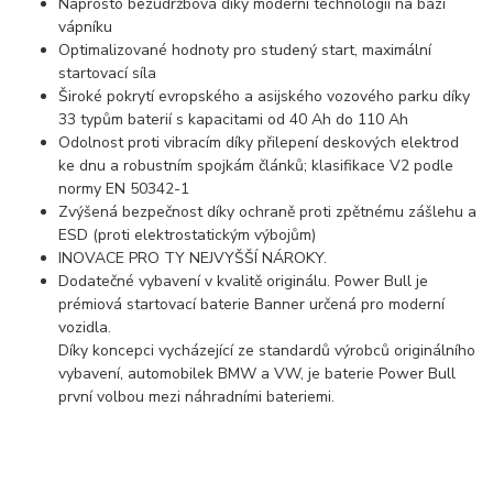
Naprosto bezúdržbová díky moderní technologii na bázi
vápníku
Optimalizované hodnoty pro studený start, maximální
startovací síla
Široké pokrytí evropského a asijského vozového parku díky
33 typům baterií s kapacitami od 40 Ah do 110 Ah
Odolnost proti vibracím díky přilepení deskových elektrod
ke dnu a robustním spojkám článků; klasifikace V2 podle
normy EN 50342-1
Zvýšená bezpečnost díky ochraně proti zpětnému zášlehu a
ESD (proti elektrostatickým výbojům)
INOVACE PRO TY NEJVYŠŠÍ NÁROKY.
Dodatečné vybavení v kvalitě originálu. Power Bull je
prémiová startovací baterie Banner určená pro moderní
vozidla.
Díky koncepci vycházející ze standardů výrobců originálního
vybavení, automobilek BMW a VW, je baterie Power Bull
první volbou mezi náhradními bateriemi.