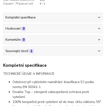
Max. celková výška (mm):
225
Zapojení , Připojovací pól:
0 , 1
Kompletní specifikace
Hodnocení
0
Komentáře
0
Související zboží
1
Kompletní specifikace
TECHNICKÉ ÚDAJE A INFORMACE
Odolnost při cyklickém namáhání; klasifikace E2 podle
normy EN 50342-1
Double Top – zdvojeně zabezpečená ochrana proti
vytečení:
100% bezpečná proti vytečení až do max. úhlu náklonu 55°