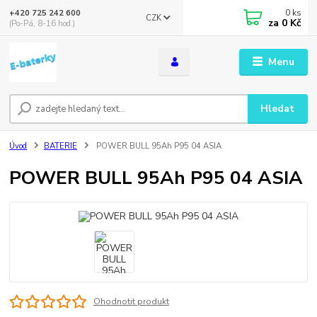
0
ks
+420 725 242 600
CZK
za
0 Kč
(Po-Pá, 8-16 hod.)
Menu
Hledat
Úvod
BATERIE
POWER BULL 95Ah P95 04 ASIA
POWER BULL 95Ah P95 04 ASIA
Ohodnotit produkt