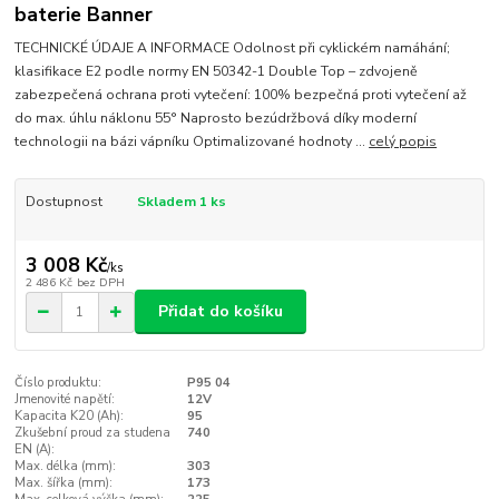
baterie Banner
TECHNICKÉ ÚDAJE A INFORMACE Odolnost při cyklickém namáhání;
klasifikace E2 podle normy EN 50342-1 Double Top – zdvojeně
zabezpečená ochrana proti vytečení: 100% bezpečná proti vytečení až
do max. úhlu náklonu 55° Naprosto bezúdržbová díky moderní
technologii na bázi vápníku Optimalizované hodnoty ...
celý popis
Dostupnost
Skladem 1 ks
3 008 Kč
/
ks
2 486 Kč
bez DPH
Přidat do košíku
Číslo produktu:
P95 04
Jmenovité napětí:
12V
Kapacita K20 (Ah):
95
Zkušební proud za studena
740
EN (A):
Max. délka (mm):
303
Max. šířka (mm):
173