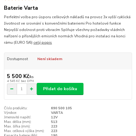
Baterie Varta
Perfektní volba pro úsporu celkových nákladů na provoz 3x vyšší cyklická
životnost ve srovnání s konvenčními bateriemi Pro hotelové funkce
Nejvyšší odolnost proti vibracím Splňuje všechny požadavky vládních
nařízení o přísnějších emisních normách Vhodná pro instalaci na konci
rámu (EURO 5/6)
celý popis
Dostupnost
Není skladem
5 500 Kč
/
ks
4 545 Kč
bez DPH
Přidat do košíku
Číslo produktu:
690 500 105
Výrobce:
VARTA
Jmenovité napětí:
12V
Max. délka (mm):
513
Max. šířka (mm):
223
Max. celková výška (mm):
223
Kapacita baterie (Ah):
190