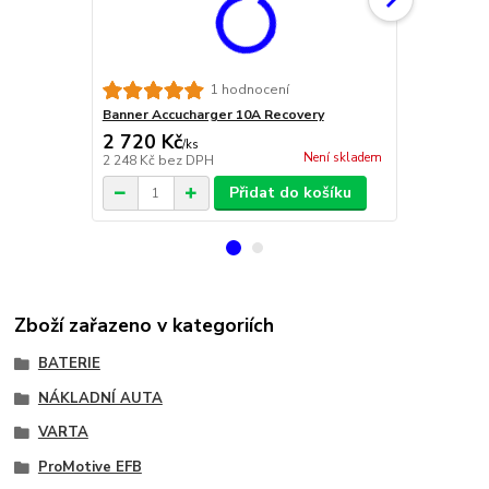
Banner Accu
1 hodnocení
Banner Accucharger 10A Recovery
2 720 Kč
19 100 
/
ks
Není skladem
2 248 Kč
bez DPH
15 785 Kč
be
Přidat do košíku
Zboží zařazeno v kategoriích
BATERIE
NÁKLADNÍ AUTA
VARTA
ProMotive EFB