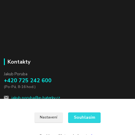
Kontakty
Jakub Poruba
+420 725 242 600
(Po-Pá, 8-16 hod.)
jakub.poruba@e-baterky.cz
Souhlasím
Nastavení