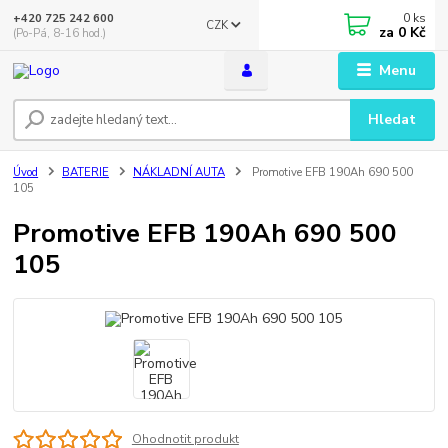
0
ks
+420 725 242 600
CZK
za
0 Kč
(Po-Pá, 8-16 hod.)
Menu
Hledat
Úvod
BATERIE
NÁKLADNÍ AUTA
Promotive EFB 190Ah 690 500
105
Promotive EFB 190Ah 690 500
105
Ohodnotit produkt