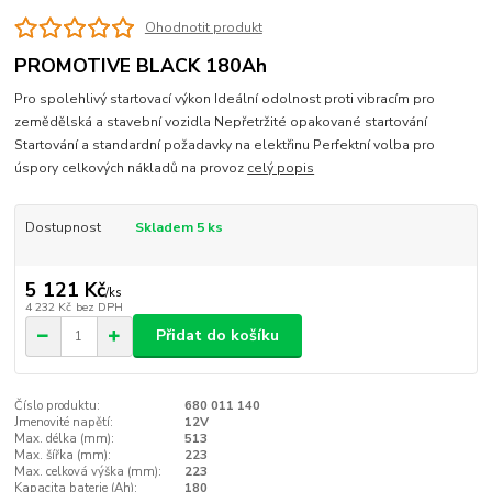
Ohodnotit produkt
PROMOTIVE BLACK 180Ah
Pro spolehlivý startovací výkon Ideální odolnost proti vibracím pro
zemědělská a stavební vozidla Nepřetržité opakované startování
Startování a standardní požadavky na elektřinu Perfektní volba pro
úspory celkových nákladů na provoz
celý popis
Dostupnost
Skladem 5 ks
5 121 Kč
/
ks
4 232 Kč
bez DPH
Přidat do košíku
Číslo produktu:
680 011 140
Jmenovité napětí:
12V
Max. délka (mm):
513
Max. šířka (mm):
223
Max. celková výška (mm):
223
Kapacita baterie (Ah):
180