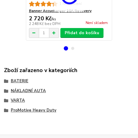
Banner Accu
1 hodnocení
Banner Accucharger 10A Recovery
2 720 Kč
19 100 
/
ks
Není skladem
2 248 Kč
bez DPH
15 785 Kč
be
Přidat do košíku
Zboží zařazeno v kategoriích
BATERIE
NÁKLADNÍ AUTA
VARTA
ProMotive Heavy Duty