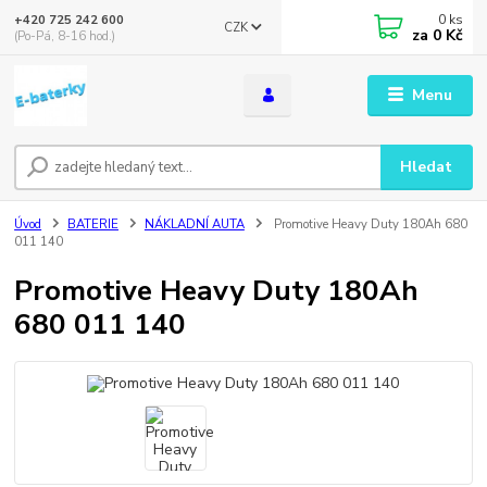
0
ks
+420 725 242 600
CZK
za
0 Kč
(Po-Pá, 8-16 hod.)
Menu
Hledat
Úvod
BATERIE
NÁKLADNÍ AUTA
Promotive Heavy Duty 180Ah 680
011 140
Promotive Heavy Duty 180Ah
680 011 140