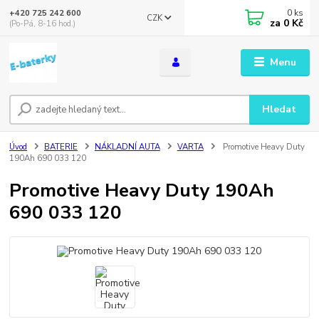
0
ks
+420 725 242 600
CZK
za
0 Kč
(Po-Pá, 8-16 hod.)
Menu
Hledat
Úvod
BATERIE
NÁKLADNÍ AUTA
VARTA
Promotive Heavy Duty
190Ah 690 033 120
Promotive Heavy Duty 190Ah
690 033 120