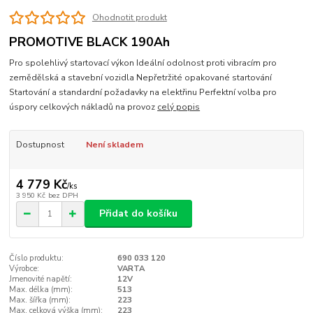
Ohodnotit produkt
PROMOTIVE BLACK 190Ah
Pro spolehlivý startovací výkon Ideální odolnost proti vibracím pro
zemědělská a stavební vozidla Nepřetržité opakované startování
Startování a standardní požadavky na elektřinu Perfektní volba pro
úspory celkových nákladů na provoz
celý popis
Dostupnost
Není skladem
4 779 Kč
/
ks
3 950 Kč
bez DPH
Přidat do košíku
Číslo produktu:
690 033 120
Výrobce:
VARTA
Jmenovité napětí:
12V
Max. délka (mm):
513
Max. šířka (mm):
223
Max. celková výška (mm):
223