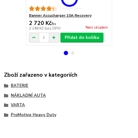
Banner Accu
1 hodnocení
Banner Accucharger 10A Recovery
2 720 Kč
19 100 
/
ks
Není skladem
2 248 Kč
bez DPH
15 785 Kč
be
Přidat do košíku
Zboží zařazeno v kategoriích
BATERIE
NÁKLADNÍ AUTA
VARTA
ProMotive Heavy Duty