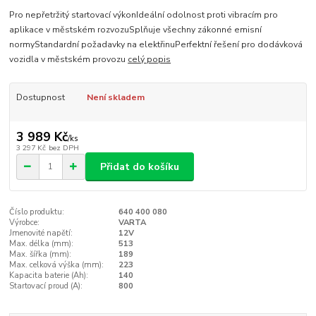
Pro nepřetržitý startovací výkonIdeální odolnost proti vibracím pro
aplikace v městském rozvozuSplňuje všechny zákonné emisní
normyStandardní požadavky na elektřinuPerfektní řešení pro dodávková
vozidla v městském provozu
celý popis
Dostupnost
Není skladem
3 989 Kč
/
ks
3 297 Kč
bez DPH
Přidat do košíku
Číslo produktu:
640 400 080
Výrobce:
VARTA
Jmenovité napětí:
12V
Max. délka (mm):
513
Max. šířka (mm):
189
Max. celková výška (mm):
223
Kapacita baterie (Ah):
140
Startovací proud (A):
800