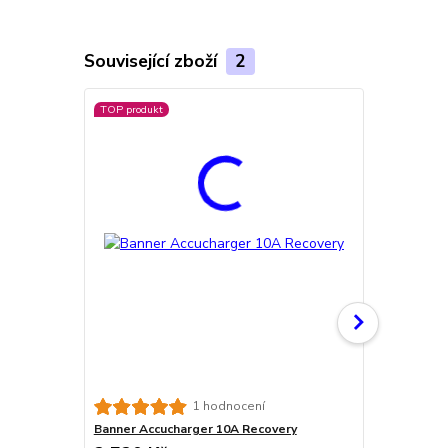
Související zboží
2
TOP produkt
CTEK Multi 
1 hodnocení
Banner Accucharger 10A Recovery