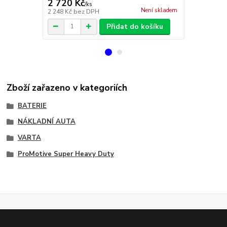
2 720 Kč
6 528 Kč
/
ks
Není skladem
2 248 Kč
bez DPH
5 395 Kč
bez
Přidat do košíku
Zboží zařazeno v kategoriích
BATERIE
NÁKLADNÍ AUTA
VARTA
ProMotive Super Heavy Duty