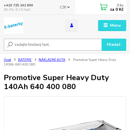
0
ks
+420 725 242 600
CZK
za
0 Kč
(Po-Pá, 8-16 hod.)
Menu
Hledat
Úvod
BATERIE
NÁKLADNÍ AUTA
Promotive Super Heavy Duty
140Ah 640 400 080
Promotive Super Heavy Duty
140Ah 640 400 080