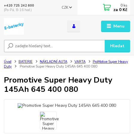
0
ks
+420 725 242 600
CZK
za
0 Kč
(Po-Pá, 8-16 hod.)
Menu
Hledat
Úvod
BATERIE
NÁKLADNÍ AUTA
VARTA
ProMotive Super Heavy
Duty
Promotive Super Heavy Duty 145Ah 645 400 080
Promotive Super Heavy Duty
145Ah 645 400 080