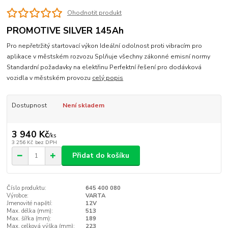
Ohodnotit produkt
PROMOTIVE SILVER 145Ah
Pro nepřetržitý startovací výkon Ideální odolnost proti vibracím pro
aplikace v městském rozvozu Splňuje všechny zákonné emisní normy
Standardní požadavky na elektřinu Perfektní řešení pro dodávková
vozidla v městském provozu
celý popis
Dostupnost
Není skladem
3 940 Kč
/
ks
3 256 Kč
bez DPH
Přidat do košíku
Číslo produktu:
645 400 080
Výrobce:
VARTA
Jmenovité napětí:
12V
Max. délka (mm):
513
Max. šířka (mm):
189
Max. celková výška (mm):
223