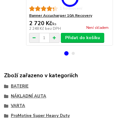
CTEK Multi 
1 hodnocení
Banner Accucharger 10A Recovery
2 720 Kč
6 528 Kč
/
ks
Není skladem
2 248 Kč
bez DPH
5 395 Kč
bez
Přidat do košíku
Zboží zařazeno v kategoriích
BATERIE
NÁKLADNÍ AUTA
VARTA
ProMotive Super Heavy Duty