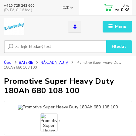
0
ks
+420 725 242 600
CZK
za
0 Kč
(Po-Pá, 8-16 hod.)
Menu
Hledat
Úvod
BATERIE
NÁKLADNÍ AUTA
Promotive Super Heavy Duty
180Ah 680 108 100
Promotive Super Heavy Duty
180Ah 680 108 100