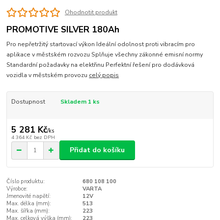
Ohodnotit produkt
PROMOTIVE SILVER 180Ah
Pro nepřetržitý startovací výkon Ideální odolnost proti vibracím pro
aplikace v městském rozvozu Splňuje všechny zákonné emisní normy
Standardní požadavky na elektřinu Perfektní řešení pro dodávková
vozidla v městském provozu
celý popis
Dostupnost
Skladem 1 ks
5 281 Kč
/
ks
4 364 Kč
bez DPH
Přidat do košíku
Číslo produktu:
680 108 100
Výrobce:
VARTA
Jmenovité napětí:
12V
Max. délka (mm):
513
Max. šířka (mm):
223
Max. celková výška (mm):
223