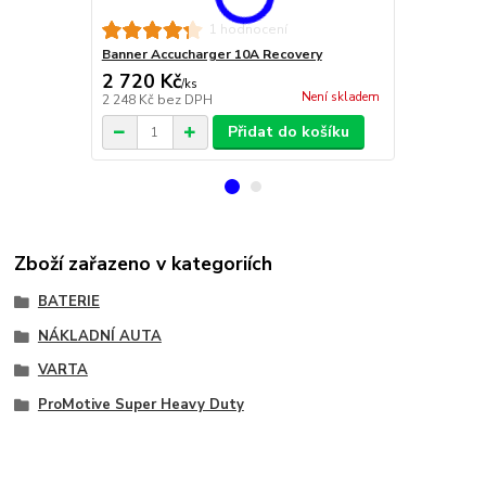
Banner Accu
1 hodnocení
Banner Accucharger 10A Recovery
2 720 Kč
19 100 
/
ks
Není skladem
2 248 Kč
bez DPH
15 785 Kč
be
Přidat do košíku
Zboží zařazeno v kategoriích
BATERIE
NÁKLADNÍ AUTA
VARTA
ProMotive Super Heavy Duty