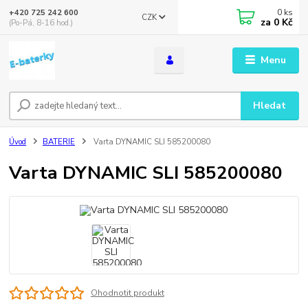
0
ks
+420 725 242 600
CZK
za
0 Kč
(Po-Pá, 8-16 hod.)
Menu
Hledat
Úvod
BATERIE
Varta DYNAMIC SLI 585200080
Varta DYNAMIC SLI 585200080
Ohodnotit produkt