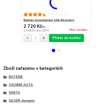
CTEK Multi 
1 hodnocení
Banner Accucharger 10A Recovery
2 720 Kč
4 400 Kč
/
ks
Není skladem
2 248 Kč
bez DPH
3 636 Kč
bez
Přidat do košíku
Zboží zařazeno v kategoriích
BATERIE
OSOBNÍ AUTA
VARTA
SILVER dynamic