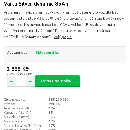
Varta Silver dynamic 85Ah
Pro energii navíc a prémiový výkon Prémiová baterie pro vozidla bez
systému start-stop Až o 15 % vyšší startovací síla než Blue Dodává se v
11 modelech s různou kapacitou, CCA a velikostí Recyklovatelná a
vyráběná energeticky úsporně Pamatujte: v porovnání s naší baterií
VARTA Blue Dynamic nabízí ...
celý popis
Dostupnost
Skladem 2 ks
2 855 Kč
/
ks
2 360 Kč
bez DPH
Přidat do košíku
Číslo produktu:
585 200 080
Výrobce:
VARTA
Jmenovité napětí:
12V
Kapacita K20 (Ah):
85
Max. délka (mm):
315
Max. šířka (mm):
175
Max. celková výška (mm):
175