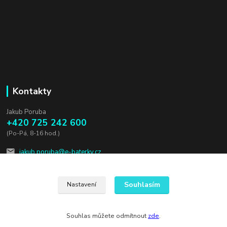
Kontakty
Jakub Poruba
+420 725 242 600
(Po-Pá, 8-16 hod.)
jakub.poruba@e-baterky.cz
Souhlasím
Nastavení
Souhlas můžete odmítnout
zde
.
Vytvořeno na
Eshop-rychle.cz