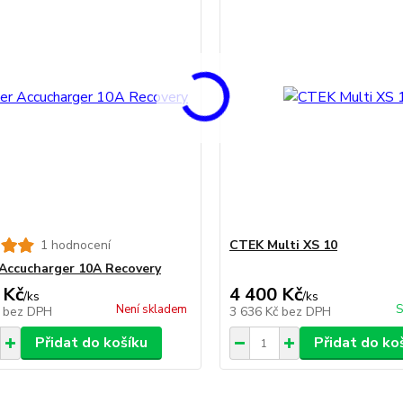
1 hodnocení
CTEK Multi XS 10
Accucharger 10A Recovery
 Kč
4 400 Kč
/
ks
/
ks
Není skladem
S
č
bez DPH
3 636 Kč
bez DPH
Přidat do košíku
Přidat do ko