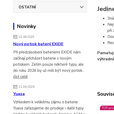
OSTATNÍ
Jedin
3ná
Nej
Novinky
při
Dod
22.08.2025
Rec
Nový potisk baterií EXIDE
Při předzásobení bateriemi EXIDE nám
Pamatuj
začínají přicházet baterie s novým
výhradně
potiskem. Zatím pouze některé typy, ale
do roku 2026 by už měl být nový potisk...
číst celé
11.04.2024
Souvise
Yuasa
Vzhledem k velikému zájmu o baterie
Yuasa zařazujeme do prodeje i další typy
TOP pro