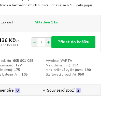
tních a bezpečnostních funkcí Dodává se v 5 ...
celý popis
tupnost
Skladem 1 ks
436 Kč
/
ks
Přidat do košíku
93 Kč
bez DPH
roduktu:
605 901 095
Výrobce:
VARTA
té napětí:
12V
Max. délka (mm):
394
řka (mm):
175
Max. celková výška (mm):
190
a baterie (Ah):
105
Startovací proud (A):
950
mentáře
0
Související zboží
2