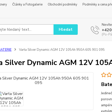
tnery
Články a Fotogalerie
Obchodní podmínky
Podmínky a cena př
Nevíte
Hledat
+420
(Po-Pá
BATERIE
Varta Silver Dynamic AGM 12V 105Ah 950A 605 901 095
a Silver Dynamic AGM 12V 105
Bate
Jedine
porovn
ampére
extrém