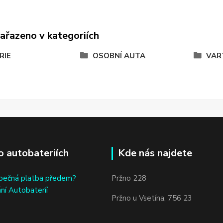
zařazeno v kategoriích
RIE
OSOBNÍ AUTA
VAR
o autobateriích
Kde nás najdete
bečná platba předem?
Pržno 228
ní Autobateríí
Pržno u Vsetína, 756 23