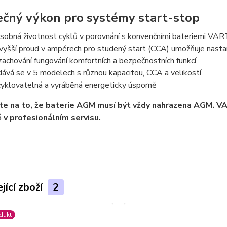
ečný výkon pro systémy start-stop
sobná životnost cyklů v porovnání s konvenčními bateriemi VA
vyšší proud v ampérech pro studený start (CCA) umožňuje nastar
 zachování fungování komfortních a bezpečnostních funkcí
ává se v 5 modelech s různou kapacitou, CCA a velikostí
yklovatelná a vyráběná energeticky úsporně
te na to, že baterie AGM musí být vždy nahrazena AGM. V
 v profesionálním servisu.
jící zboží
2
dukt