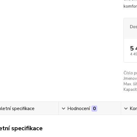
komfor
Dos
5 
4 4
Číslo p
Jmenovi
Max. ší
Kapacit
etní specifikace
Hodnocení
0
Ko
tní specifikace