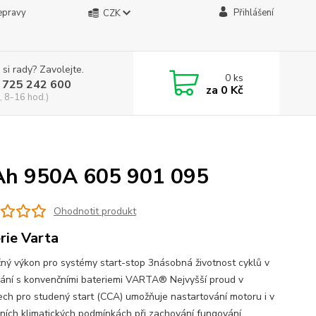
epravy
Přihlášení
CZK
 si rady? Zavolejte.
0
ks
 725 242 600
za
0 Kč
, 8-16 hod.)
Ah 950A 605 901 095
Ohodnotit produkt
rie Varta
čný výkon pro systémy start-stop 3násobná životnost cyklů v
ání s konvenčními bateriemi VARTA® Nejvyšší proud v
ch pro studený start (CCA) umožňuje nastartování motoru i v
ních klimatických podmínkách při zachování fungování