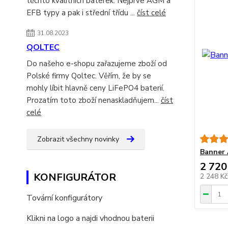
těchto kvalitních baterek. Nejprve AGM a
EFB typy a pak i střední třídu ...
číst celé
31.08.2023
QOLTEC
Do našeho e-shopu zařazujeme zboží od
Polské firmy Qoltec. Věřím, že by se
mohly líbit hlavně ceny LiFePO4 baterií.
Prozatím toto zboží nenaskladňujem...
číst
celé
Zobrazit všechny novinky
Banner 
2 720
KONFIGURÁTOR
2 248 K
Tovární konfigurátory
Klikni na logo a najdi vhodnou baterii