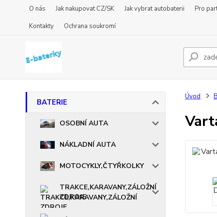
O nás
Jak nakupovat CZ/SK
Jak vybrat autobaterii
Pro par
Kontakty
Ochrana soukromí
Úvod
BATERIE
Vart
OSOBNÍ AUTA
NÁKLADNÍ AUTA
MOTOCYKLY,ČTYŘKOLKY
TRAKCE,KARAVANY,ZÁLOŽNÍ
ZDROJE