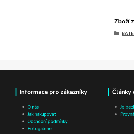
Zboží 
BATE
Informace pro zákazníky
Články 
O nás
Je bez
Jak nakupovat
Provná
Obchodní podmínky
Fotogalerie