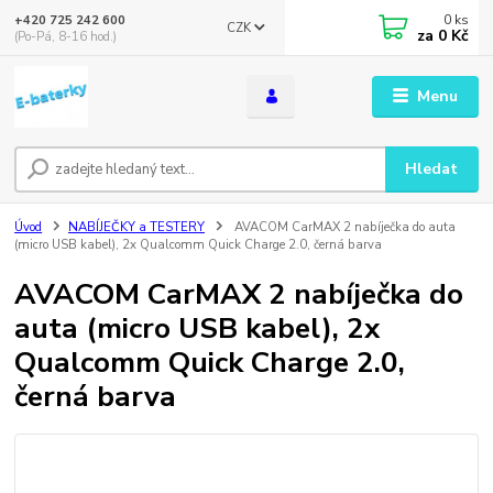
0
ks
+420 725 242 600
CZK
za
0 Kč
(Po-Pá, 8-16 hod.)
Menu
Hledat
Úvod
NABÍJEČKY a TESTERY
AVACOM CarMAX 2 nabíječka do auta
(micro USB kabel), 2x Qualcomm Quick Charge 2.0, černá barva
AVACOM CarMAX 2 nabíječka do
auta (micro USB kabel), 2x
Qualcomm Quick Charge 2.0,
černá barva