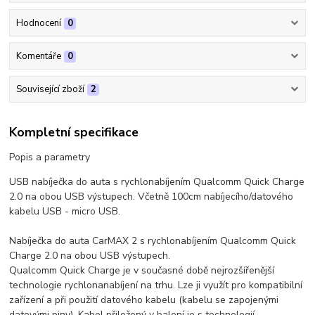
Hodnocení
0
Komentáře
0
Související zboží
2
Kompletní specifikace
Popis a parametry
USB nabíječka do auta s rychlonabíjením Qualcomm Quick Charge
2.0 na obou USB výstupech. Včetně 100cm nabíjecího/datového
kabelu USB - micro USB.
Nabíječka do auta CarMAX 2 s rychlonabíjením Qualcomm Quick
Charge 2.0 na obou USB výstupech.
Qualcomm Quick Charge je v současné době nejrozšířenější
technologie rychlonanabíjení na trhu. Lze ji využít pro kompatibilní
zařízení a při použití datového kabelu (kabelu se zapojenými
datovými piny). Kabel přiložený v balení je s technologií