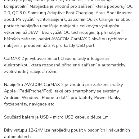
kompatibilní. Nabíječka je vhodná pro zařízení, která podporují QC
2.0, QC 3.0, Samsung Adaptive Fast Charging, Asus BoostMaster
apod. Při využití rychlonabíjení Qualcomm Quick Charge na obou
portech nabíječka umožňuje nabíjení s celkovým výstupním
výkonem až 36W. I bez využití QC technologie, tj. při nabíjení
běžných zařízení, nabízí AVACOM CarMAX 2 skvělou rychlost a
nabíjení s proudem až 2 A pro každý USB port.
CarMAX 2 je vybaven Smart Chipem, tedy inteligentní
elektronikou, která rozpozná připojené zařízení a automaticky
zvolí vhodný nabíjecí režim.
Nabíječka AVACOM CarMAX 2 je vhodná pro zařízení značky
Apple (iPad/iPhone/iPod), také pro smartphony se systémy
Android, Windows Phone a další, pro tablety, Power Banky,
fotoaparáty, navigace atd.
Součástí balení je USB - micro USB kabel o délce 1m.
Díky vstupu 12-24V lze nabíječku použít v osobních i nákladních
automobilech.