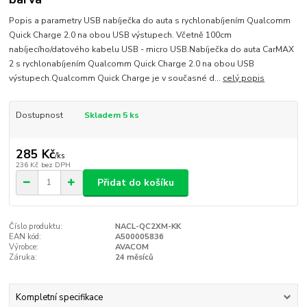
Popis a parametry USB nabíječka do auta s rychlonabíjením Qualcomm
Quick Charge 2.0 na obou USB výstupech. Včetně 100cm
nabíjecího/datového kabelu USB - micro USB.Nabíječka do auta CarMAX
2 s rychlonabíjením Qualcomm Quick Charge 2.0 na obou USB
výstupech.Qualcomm Quick Charge je v současné d...
celý popis
Dostupnost
Skladem 5 ks
285 Kč
/
ks
236 Kč
bez DPH
Přidat do košíku
Číslo produktu:
NACL-QC2XM-KK
EAN kód:
A500005836
Výrobce:
AVACOM
Záruka:
24 měsíců
Kompletní specifikace