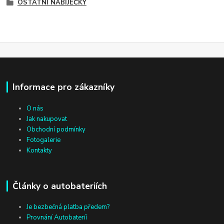
OSTATNÍ NABÍJEČKY
Informace pro zákazníky
O nás
Jak nakupovat
Obchodní podmínky
Fotogalerie
Kontakty
Články o autobateriích
Je bezbečná platba předem?
Provnání Autobateríí