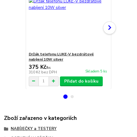
Držák telefonu LUKE-V bezdrátové
Držák telef
nabíjení 10W silver
nabíjení 10W
375 Kč
499 Kč
/
ks
/
ks
Skladem 5 ks
310 Kč
bez DPH
412 Kč
bez 
Přidat do košíku
Zboží zařazeno v kategoriích
NABÍJEČKY a TESTERY