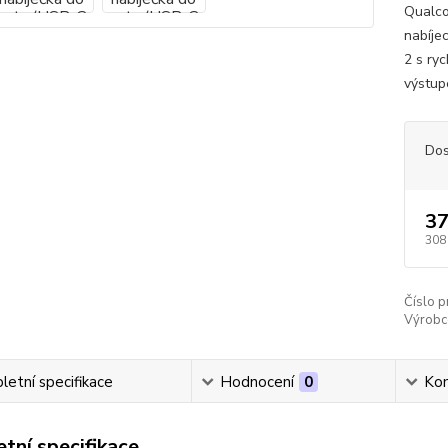
Qualco
nabíje
2 s ry
výstup
Dos
37
308
Číslo p
Výrobc
etní specifikace
Hodnocení
0
Ko
tní specifikace