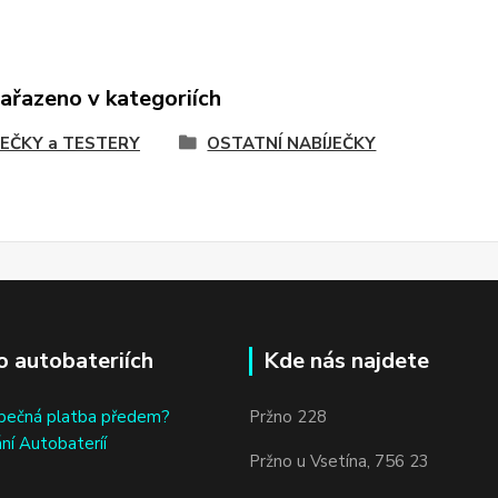
zařazeno v kategoriích
JEČKY a TESTERY
OSTATNÍ NABÍJEČKY
o autobateriích
Kde nás najdete
bečná platba předem?
Pržno 228
ní Autobateríí
Pržno u Vsetína, 756 23