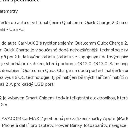
parametry
ječka do auta s rychlonabíjením Qualcomm Quick Charge 2.0 na
SB - USB-C.
a do auta CarMAX 2 s rychlonabíjením Qualcomm Quick Charge 2
Quick Charge je v současné době nejrozšířenější technologie rychl
a při použití datového kabelu (kabelu se zapojenými datovými piny)
 je vhodná pro zařízení, která podporují QC 2.0, QC 3.0, Samsu
ychlonabíjení Qualcomm Quick Charge na obou portech nabíječka
z využití QC technologie, tj. při nabíjení běžných zařízení, nab
až 2 A pro každý USB port.
je vybaven Smart Chipem, tedy inteligentní elektronikou, která
ežim.
a AVACOM CarMAX 2 je vhodná pro zařízení značky Apple (iPad/
hone a další, pro tablety, Power Banky, fotoaparáty, navigace 