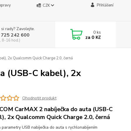
epravy
Přihlášení
CZK
 si rady? Zavolejte.
0
ks
 725 242 600
za
0 Kč
, 8-16 hod.)
l), 2x Qualcomm Quick Charge 2.0, černá
 (USB-C kabel), 2x
Ohodnotit produkt
OM CarMAX 2 nabíječka do auta (USB-C
l), 2x Qualcomm Quick Charge 2.0, černá
a parametry USB nabíječka do auta s rychlonabíjením