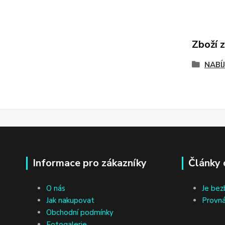
Zboží 
NABÍ
Informace pro zákazníky
Články 
O nás
Je bez
Jak nakupovat
Provná
Obchodní podmínky
Fotogalerie