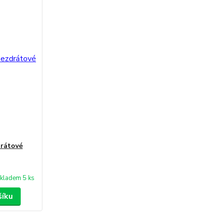
drátové
kladem 5 ks
šíku