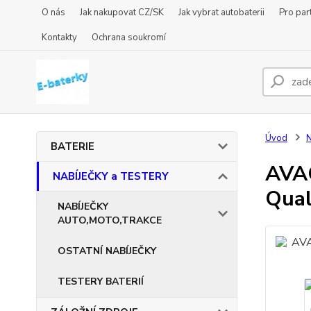
O nás
Jak nakupovat CZ/SK
Jak vybrat autobaterii
Pro par
Kontakty
Ochrana soukromí
Úvod
BATERIE
AVAC
NABÍJEČKY a TESTERY
Qual
NABÍJEČKY
AUTO,MOTO,TRAKCE
OSTATNÍ NABÍJEČKY
TESTERY BATERIÍ