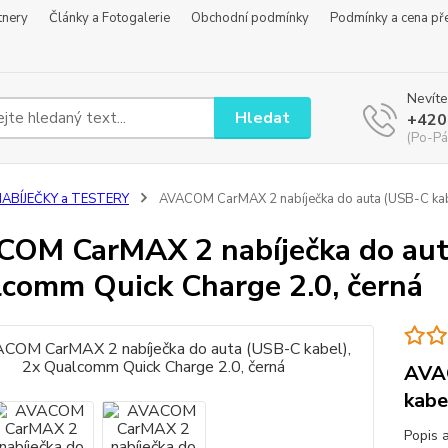
tnery
Články a Fotogalerie
Obchodní podmínky
Podmínky a cena př
Nevíte
Hledat
+420
(Po-Pá
NABÍJEČKY a TESTERY
AVACOM CarMAX 2 nabíječka do auta (USB-C kabe
OM CarMAX 2 nabíječka do auta
comm Quick Charge 2.0, černá
AVAC
kabe
Popis 