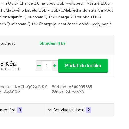
mm Quick Charge 2.0 na obou USB výstupech. Včetně 100cm
cího/datového kabelu USB - USB-C.Nabíječka do auta CarMAX
chlonabíjením Qualcomm Quick Charge 2.0 na obou USB
ech.Qualcomm Quick Charge je v současné době ...
celý popis
tupnost
Skladem 4 ks
3 Kč
/
ks
Přidat do košíku
 Kč
bez DPH
roduktu:
NACL-QC2XC-KK
EAN kód:
A500005835
e:
AVACOM
Záruka:
24 měsíců
mentáře
0
Související zboží
2