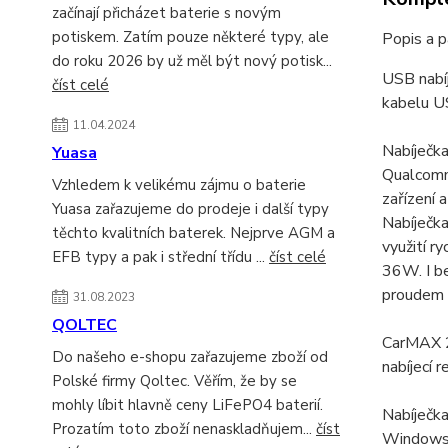
začínají přicházet baterie s novým
potiskem. Zatím pouze některé typy, ale
Popis a 
do roku 2026 by už měl být nový potisk...
USB nabí
číst celé
kabelu U
11.04.2024
Nabíječk
Yuasa
Qualcomm 
Vzhledem k velikému zájmu o baterie
zařízení 
Yuasa zařazujeme do prodeje i další typy
Nabíječka
těchto kvalitních baterek. Nejprve AGM a
využití r
EFB typy a pak i střední třídu ...
číst celé
36W. I be
proudem 
31.08.2023
QOLTEC
CarMAX 2 
Do našeho e-shopu zařazujeme zboží od
nabíjecí r
Polské firmy Qoltec. Věřím, že by se
mohly líbit hlavně ceny LiFePO4 baterií.
Nabíječk
Prozatím toto zboží nenaskladňujem...
číst
Windows P