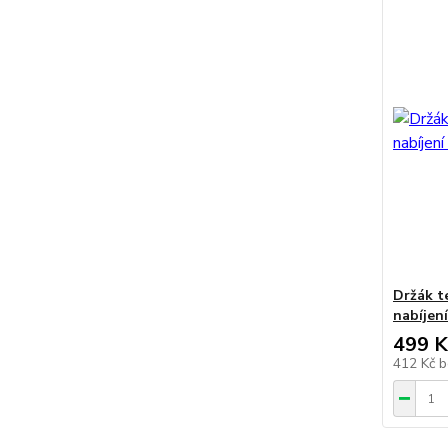
Držák t
nabíjen
499 K
412 Kč
b