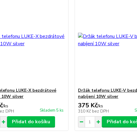
elefonu LUKE-X bezdrátové
Držák telefonu LUKE-V bez
í 10W silver
nabíjení 10W silver
č
375 Kč
/
ks
/
ks
Skladem 5 ks
S
ez DPH
310 Kč
bez DPH
Přidat do košíku
Přidat do ko