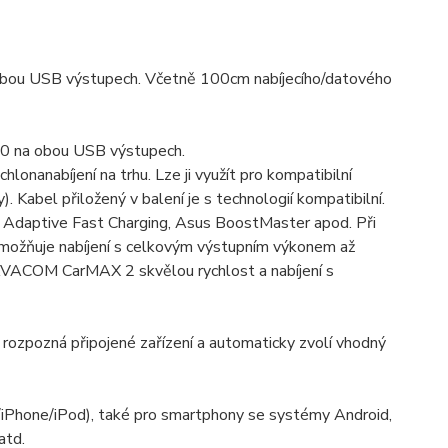
 obou USB výstupech. Včetně 100cm nabíjecího/datového
.0 na obou USB výstupech.
onanabíjení na trhu. Lze ji využít pro kompatibilní
. Kabel přiložený v balení je s technologií kompatibilní.
ng Adaptive Fast Charging, Asus BoostMaster apod. Při
 umožňuje nabíjení s celkovým výstupním výkonem až
ízí AVACOM CarMAX 2 skvělou rychlost a nabíjení s
 rozpozná připojené zařízení a automaticky zvolí vhodný
iPhone/iPod), také pro smartphony se systémy Android,
atd.