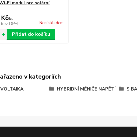
Wi-Fi modul pro solární
r
 Kč
/
ks
Není skladem
č
bez DPH
Přidat do košíku
zařazeno v kategoriích
VOLTAIKA
HYBRIDNÍ MĚNIČE NAPĚTÍ
S B