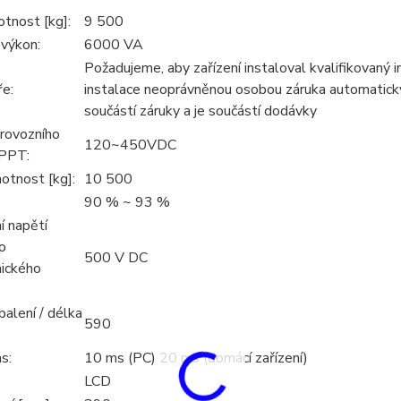
tnost [kg]:
9 500
 výkon:
6000 VA
Požadujeme, aby zařízení instaloval kvalifikovaný i
e:
instalace neoprávněnou osobou záruka automaticky z
součástí záruky a je součástí dodávky
rovozního
120~450VDC
MPPT:
otnost [kg]:
10 500
90 % ~ 93 %
í napětí
o
500 V DC
aického
alení / délka
590
s:
10 ms (PC) 20 ms (domácí zařízení)
LCD