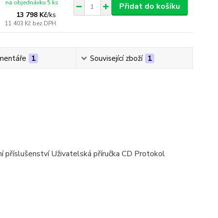
na objednávku 5 ks
Přidat do košíku
13 798 Kč
/
ks
11 403 Kč
bez DPH
mentáře
1
Související zboží
1
 příslušenství Uživatelská příručka CD Protokol