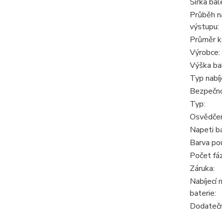
Šířka bal
Průběh n
výstupu:
Průměr k
Výrobce:
Výška ba
Typ nabíj
Bezpečno
Typ:
Osvědčen
Napeti b
Barva po
Počet fáz
Záruka:
Nabíjecí 
baterie:
Dodatečn