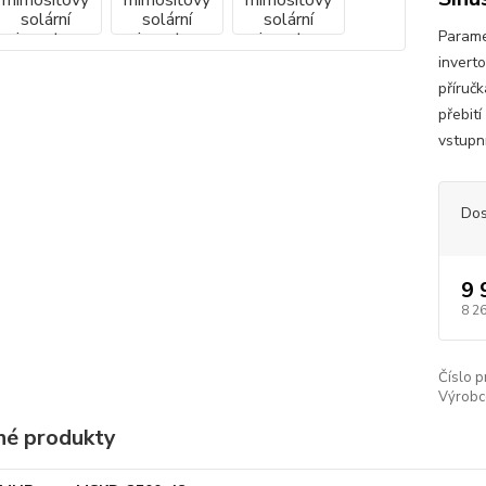
Parame
invert
příručk
přebit
vstupní
Dos
9 
8 2
Číslo p
Výrobc
é produkty