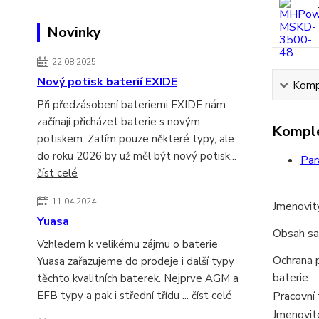
Novinky
22.08.2025
Nový potisk baterií EXIDE
Kompl
Při předzásobení bateriemi EXIDE nám
začínají přicházet baterie s novým
Komple
potiskem. Zatím pouze některé typy, ale
do roku 2026 by už měl být nový potisk...
Par
číst celé
11.04.2024
Jmenovit
Yuasa
Obsah sa
Vzhledem k velikému zájmu o baterie
Ochrana p
Yuasa zařazujeme do prodeje i další typy
baterie:
těchto kvalitních baterek. Nejprve AGM a
EFB typy a pak i střední třídu ...
číst celé
Pracovní 
Jmenovit