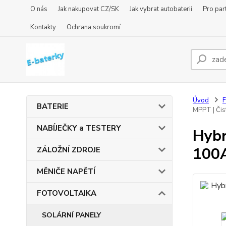
O nás
Jak nakupovat CZ/SK
Jak vybrat autobaterii
Pro par
Kontakty
Ochrana soukromí
Úvod
BATERIE
MPPT | Čis
NABÍJEČKY a TESTERY
Hybr
100A
ZÁLOŽNÍ ZDROJE
MĚNIČE NAPĚTÍ
FOTOVOLTAIKA
SOLÁRNÍ PANELY