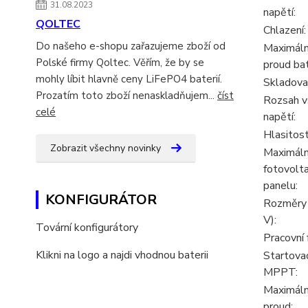
31.08.2023
napětí:
QOLTEC
Chlazení:
Do našeho e-shopu zařazujeme zboží od
Maximální
Polské firmy Qoltec. Věřím, že by se
proud bat
mohly líbit hlavně ceny LiFePO4 baterií.
Skladovac
Prozatím toto zboží nenaskladňujem...
číst
Rozsah v
celé
napětí:
Hlasitost
Zobrazit všechny novinky
Maximáln
fotovolt
panelu:
KONFIGURÁTOR
Rozměry 
V):
Tovární konfigurátory
Pracovní 
Klikni na logo a najdi vhodnou baterii
Startovac
MPPT:
Maximální
proud: