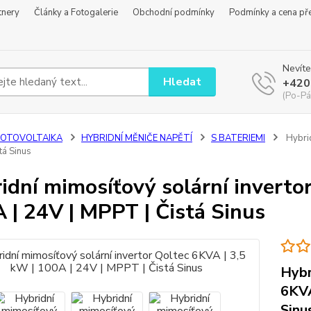
tnery
Články a Fotogalerie
Obchodní podmínky
Podmínky a cena př
Nevíte
Hledat
+420
(Po-Pá
FOTOVOLTAIKA
HYBRIDNÍ MĚNIČE NAPĚTÍ
S BATERIEMI
Hybrid
tá Sinus
idní mimosíťový solární inverto
 | 24V | MPPT | Čistá Sinus
Hybr
6KVA
Sinu