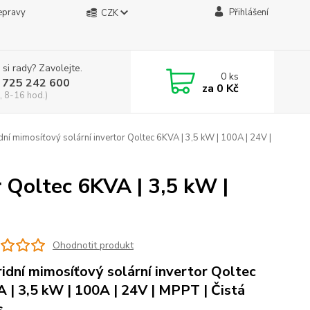
epravy
Přihlášení
CZK
 si rady? Zavolejte.
0
ks
 725 242 600
za
0 Kč
, 8-16 hod.)
ní mimosíťový solární invertor Qoltec 6KVA | 3,5 kW | 100A | 24V |
r Qoltec 6KVA | 3,5 kW |
Ohodnotit produkt
idní mimosíťový solární invertor Qoltec
 | 3,5 kW | 100A | 24V | MPPT | Čistá
s