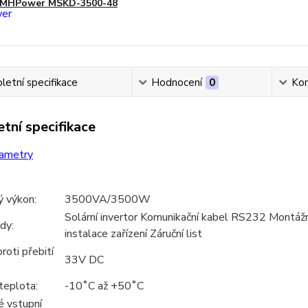
MHPower MSKD-3500-48
etní specifikace
Hodnocení
0
Ko
tní specifikace
ametry
ý výkon:
3500VA/3500W
Solární invertor Komunikační kabel RS232 Montážní
dy:
instalace zařízení Záruční list
roti přebití
33V DC
teplota:
-10˚C až +50˚C
é vstupní