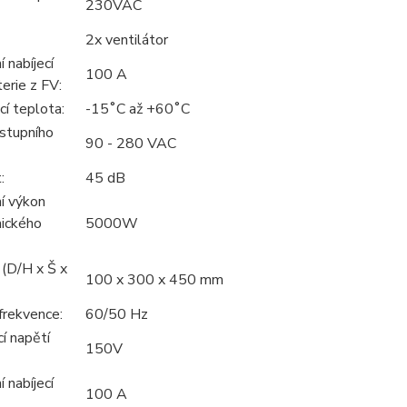
230VAC
2x ventilátor
 nabíjecí
100 A
erie z FV:
í teplota:
-15˚C až +60˚C
stupního
90 - 280 VAC
:
45 dB
í výkon
aického
5000W
(D/H x Š x
100 x 300 x 450 mm
frekvence:
60/50 Hz
í napětí
150V
 nabíjecí
100 A