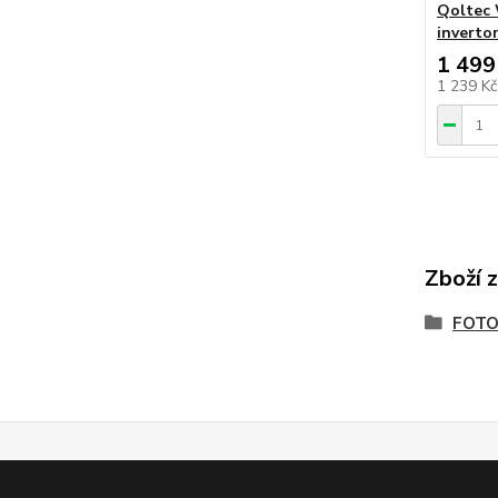
Qoltec 
inverto
1 499
1 239 K
Zboží 
FOTO