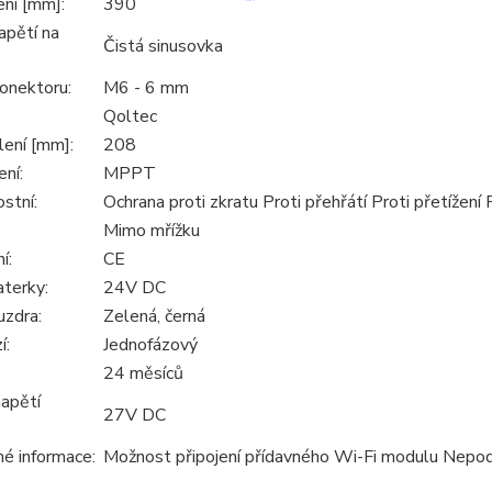
ení [mm]:
390
apětí na
Čistá sinusovka
onektoru:
M6 - 6 mm
Qoltec
lení [mm]:
208
ení:
MPPT
stní:
Ochrana proti zkratu Proti přehřátí Proti přetížení P
Mimo mřížku
í:
CE
aterky:
24V DC
uzdra:
Zelená, černá
í:
Jednofázový
24 měsíců
napětí
27V DC
é informace:
Možnost připojení přídavného Wi-Fi modulu Nep