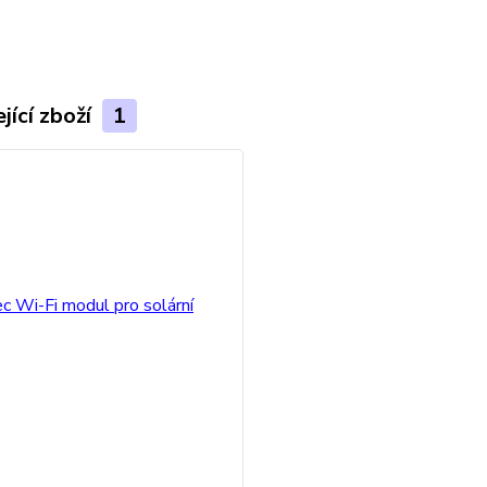
jící zboží
1