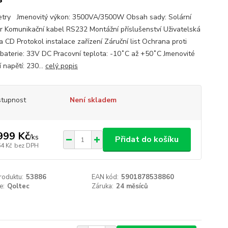
try Jmenovitý výkon: 3500VA/3500W Obsah sady: Solární
or Komunikační kabel RS232 Montážní příslušenství Uživatelská
a CD Protokol instalace zařízení Záruční list Ochrana proti
í baterie: 33V DC Pracovní teplota: -10˚C až +50˚C Jmenovité
 napětí: 230...
celý popis
tupnost
Není skladem
999 Kč
/
ks
Přidat do košíku
64 Kč
bez DPH
roduktu:
53886
EAN kód:
5901878538860
e:
Qoltec
Záruka:
24 měsíců