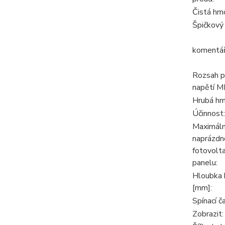
Čistá hmo
Špičkový
komentář
Rozsah p
napětí 
Hrubá hm
Účinnost:
Maximáln
naprázdn
fotovolt
panelu:
Hloubka b
[mm]:
Spínací ča
Zobrazit: