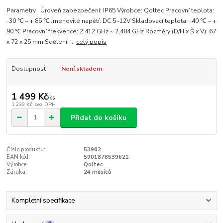
Parametry Úroveň zabezpečení: IP65 Výrobce: Qoltec Pracovní teplota:
-30 ℃ ~ + 85 ℃ Jmenovité napětí: DC 5~12V Skladovací teplota: -40 ℃ ~ +
90 ℃ Pracovní frekvence: 2,412 GHz ~ 2,484 GHz Rozměry (D/H x Š x V): 67
x 72 x 25 mm Sdělení: ...
celý popis
Dostupnost
Není skladem
1 499 Kč
/
ks
1 239 Kč
bez DPH
Přidat do košíku
Číslo produktu:
53962
EAN kód:
5901878539621
Výrobce:
Qoltec
Záruka:
24 měsíců
Kompletní specifikace