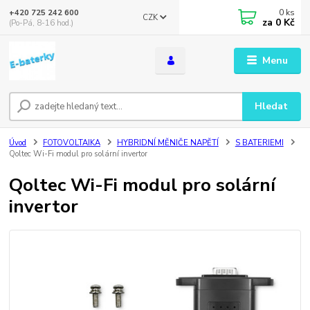
0
ks
+420 725 242 600
CZK
za
0 Kč
(Po-Pá, 8-16 hod.)
Menu
Hledat
Úvod
FOTOVOLTAIKA
HYBRIDNÍ MĚNIČE NAPĚTÍ
S BATERIEMI
Qoltec Wi-Fi modul pro solární invertor
Qoltec Wi-Fi modul pro solární
invertor