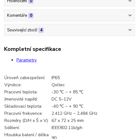
Hodnocení
0
Komentáře
0
Související zboží
4
Kompletní specifikace
Parametry
Úroveň zabezpečení:
IP65
Výrobce:
Qoltec
Pracovní teplota:
-30 ℃ ~ + 85 ℃
Jmenovité napětí:
DC 5~12V
Skladovací teplota:
-40 ℃ ~ + 90 ℃
Pracovní frekvence:
2,412 GHz ~ 2,484 GHz
Rozměry (D/H x Š x V):
67 x 72 x 25 mm
Sdělení:
IEEE802.11b/g/n
Hloubka balení / délka
90