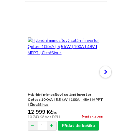
Hybridní mimosíťový solární invertor
Hybridní mim
Qoltec 10KVA | 5,5 kW | 100A | 48V | MPPT
Qoltec 6KVA 
| ČistáSinus
Čistá Sinus
12 999 Kč
9 999 Kč
/
ks
Není skladem
10 743 Kč
bez DPH
8 264 Kč
bez
Přidat do košíku