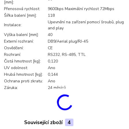
[mm]:
Přenosová rychlost:
9600bps Maximální rychlost 72Mbps
Šířka balení [mm]:
118
Upevnění na zařízení pomocí šroubů, plug
Instalace:
and play
Výška balení [mm]:
40
Externí rozhraní:
DB9/Aerial plug/RJ-45
Osvědčení:
CE
Rozhraní:
RS232, RS-485, TTL
Čistá hmotnost [kg]:
0,120
UV odolnost:
Ano
Hrubá hmotnost [kg]:
0,144
Ochrana proti zkratu:
Ano
Záruka:
24 měsíců
Související zboží
4