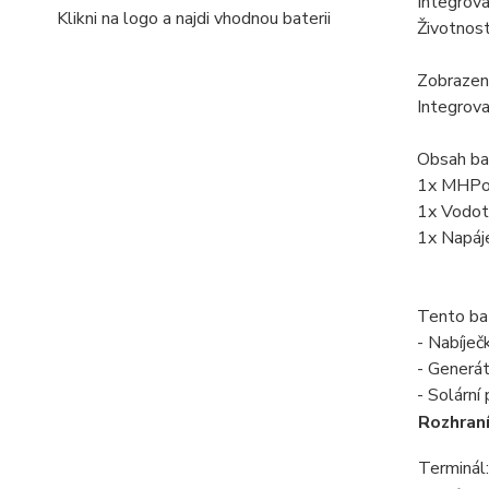
Integrov
Klikni na logo a najdi vhodnou baterii
Životnos
Zobrazen
Integrova
Obsah bal
1x MHPo
1x Vodot
1x Napáj
Tento bat
- Nabíje
- Generá
- Solárn
Rozhraní
Terminál: