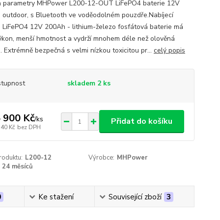
a parametry MHPower L200-12-OUT LiFePO4 baterie 12V
 outdoor, s Bluetooth ve voděodolném pouzdře.Nabíjecí
e LiFePO4 12V 200Ah - lithium-železo fosfátová baterie má
výkon, menší hmotnost a vydrží mnohem déle než olověná
. Extrémně bezpečná s velmi nízkou toxicitou pr...
celý popis
tupnost
skladem 2 ks
 900 Kč
/
ks
Přidat do košíku
140 Kč
bez DPH
roduktu:
L200-12
Výrobce:
MHPower
24 měsíců
0
Ke stažení
Související zboží
3