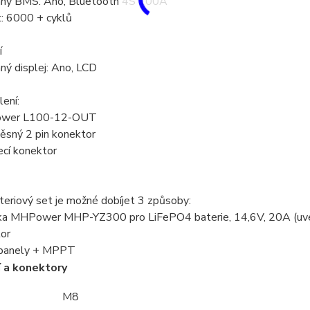
aný BMS: Ano, Bluetooth 4S 100A
t: 6000 + cyklů
í
ný displej: Ano, LCD
ení:
wer L100-12-OUT
ěsný 2 pin konektor
ecí konektor
eriový set je možné dobíjet 3 způsoby:
čka MHPower MHP-YZ300 pro LiFePO4 baterie, 14,6V, 20A (uved
tor
í panely + MPPT
 a konektory
M8