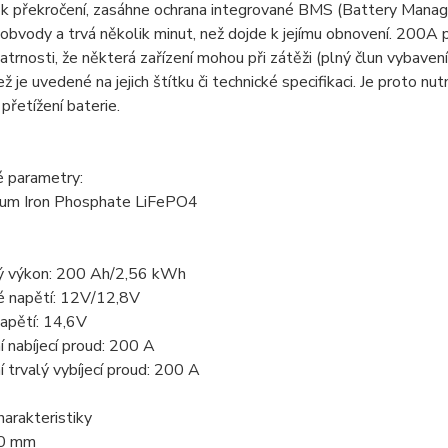
 k překročení, zasáhne ochrana integrované BMS (Battery Manage
 obvody a trvá několik minut, než dojde k jejímu obnovení. 200
atrnosti, že některá zařízení mohou při zátěži (plný člun vybaven
ež je uvedené na jejich štítku či technické specifikaci. Je proto
přetížení baterie.
é parametry:
hium Iron Phosphate LiFePO4
ý výkon: 200 Ah/2,56 kWh
é napětí: 12V/12,8V
napětí: 14,6V
 nabíjecí proud: 200 A
 trvalý vybíjecí proud: 200 A
harakteristiky
80 mm