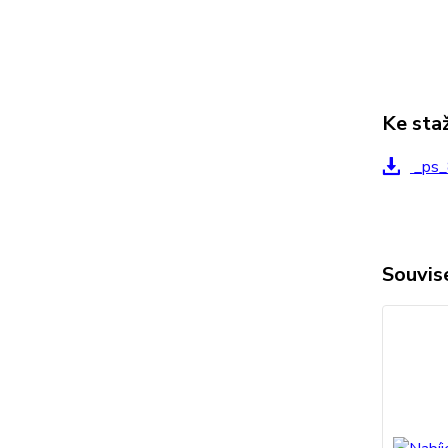
Ke sta
_ps_
Souvise