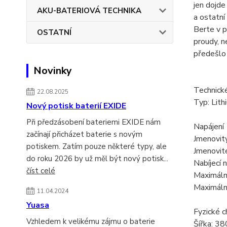
jen dojde
AKU-BATERIOVÁ TECHNIKA
a ostatní
Berte v p
OSTATNÍ
proudy, n
předešlo 
Novinky
Technick
22.08.2025
Typ: Lit
Nový potisk baterií EXIDE
Při předzásobení bateriemi EXIDE nám
Napájení
začínají přicházet baterie s novým
Jmenovit
potiskem. Zatím pouze některé typy, ale
Jmenovit
do roku 2026 by už měl být nový potisk...
Nabíjecí 
číst celé
Maximální
Maximální
11.04.2024
Yuasa
Fyzické c
Vzhledem k velikému zájmu o baterie
Šířka: 3