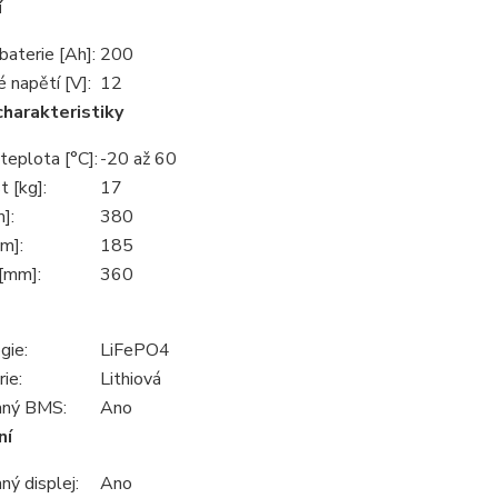
í
baterie [Ah]:
200
 napětí [V]:
12
charakteristiky
teplota [°C]:
-20 až 60
 [kg]:
17
]:
380
m]:
185
[mm]:
360
gie:
LiFePO4
ie:
Lithiová
aný BMS:
Ano
ní
ný displej:
Ano