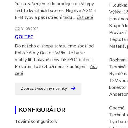
Yuasa zařazujeme do prodeje i další typy
Hloubka
těchto kvalitních baterek. Nejprve AGM a
Výška: 
EFB typy a pak i střední třídu ...
číst celé
Hmotnost
Stupeň kr
31.08.2023
Provozní 
QOLTEC
Teplota n
Do našeho e-shopu zařazujeme zboží od
Materiál
Polské firmy Qoltec. Věřím, že by se
mohly líbit hlavně ceny LiFePO4 baterií.
Rozhraní
Prozatím toto zboží nenaskladňujem...
číst
Terminál
celé
Rychlé n
12V vodo
konekto
Zobrazit všechny novinky
Anderson
Obecné
KONFIGURÁTOR
Technolo
Tovární konfigurátory
Typ bater