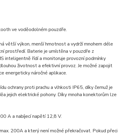
ooth ve voděodolném pouzdře.
 má větší výkon, menší hmotnost a vydrží mnohem déle
ní prostředí. Baterie je umístěna v pouzdře z
 inteligentně řídí a monitoruje provozní podmínky
e dlouhou životnost a efektivní provoz. Je možné zapojit
oce energeticky náročné aplikace.
ídu ochrany proti prachu a vlhkosti IP65, díky čemuž je
děa jejich elektrické pohony. Díky mnoha konektorům lze
0 A a nabíjecí napětí 12,8 V.
u max. 200A a který není možné překračovat. Pokud přeci