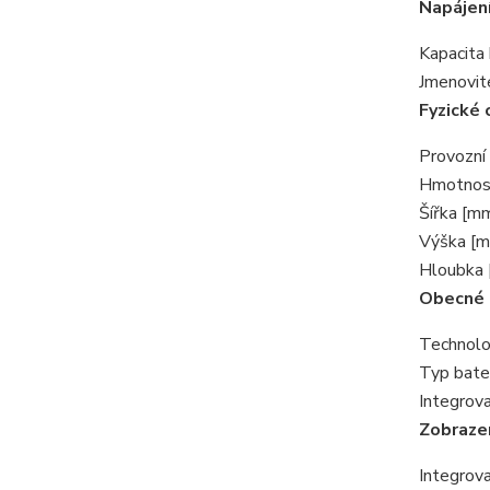
Napájen
Kapacita 
Jmenovité
Fyzické 
Provozní 
Hmotnost
Šířka [mm
Výška [m
Hloubka 
Obecné
Technolo
Typ bater
Integrov
Zobraze
Integrova