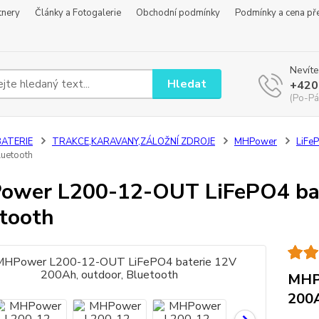
tnery
Články a Fotogalerie
Obchodní podmínky
Podmínky a cena př
Nevíte
Hledat
+420
(Po-Pá
BATERIE
TRAKCE,KARAVANY,ZÁLOŽNÍ ZDROJE
MHPower
LiFe
luetooth
wer L200-12-OUT LiFePO4 bate
tooth
MHP
200A