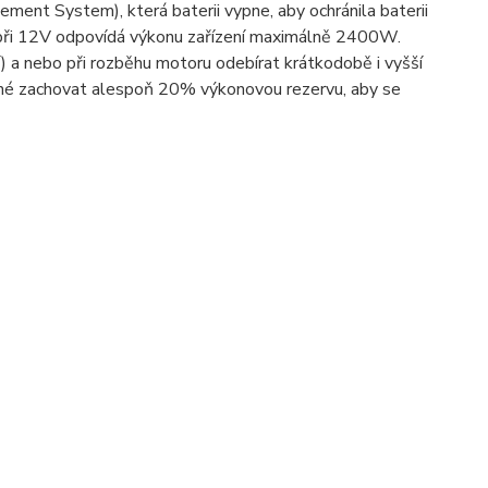
ment System), která baterii vypne, aby ochránila baterii
A při 12V odpovídá výkonu zařízení maximálně 2400W.
í) a nebo při rozběhu motoru odebírat krátkodobě i vyšší
 nutné zachovat alespoň 20% výkonovou rezervu, aby se