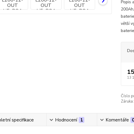
Popis 
200Ah,
bateri
větší 
baterie
Dos
15
13 
Číslo p
Záruka:
etní specifikace
Hodnocení
1
Komentáře