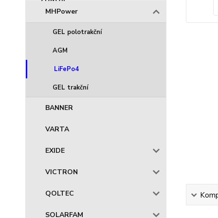
MHPower
GEL polotrakční
AGM
LiFePo4
GEL trakční
BANNER
VARTA
EXIDE
VICTRON
QOLTEC
Kompl
SOLARFAM