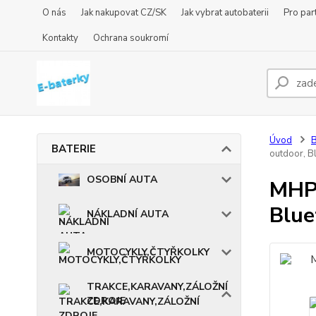
O nás
Jak nakupovat CZ/SK
Jak vybrat autobaterii
Pro par
Kontakty
Ochrana soukromí
Úvod
BATERIE
outdoor, B
OSOBNÍ AUTA
MHPo
Blue
NÁKLADNÍ AUTA
MOTOCYKLY,ČTYŘKOLKY
TRAKCE,KARAVANY,ZÁLOŽNÍ
ZDROJE