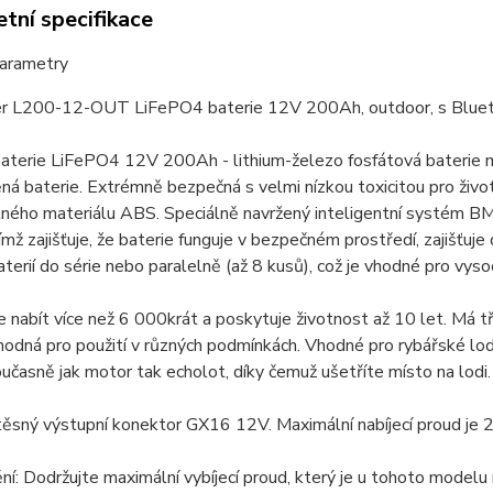
tní specifikace
parametry
L200-12-OUT LiFePO4 baterie 12V 200Ah, outdoor, s Bluet
 baterie LiFePO4 12V 200Ah - lithium-železo fosfátová baterie
ná baterie. Extrémně bezpečná s velmi nízkou toxicitou pro život
ého materiálu ABS. Speciálně navržený inteligentní systém BMS
čímž zajišťuje, že baterie funguje v bezpečném prostředí, zajišťuj
aterií do série nebo paralelně (až 8 kusů), což je vhodné pro vys
ze nabít více než 6 000krát a poskytuje životnost až 10 let. Má tř
hodná pro použití v různých podmínkách. Vhodné pro rybářské lo
oučasně jak motor tak echolot, díky čemuž ušetříte místo na lodi.
sný výstupní konektor GX16 12V. Maximální nabíjecí proud je 20
í: Dodržujte maximální vybíjecí proud, který je u tohoto model