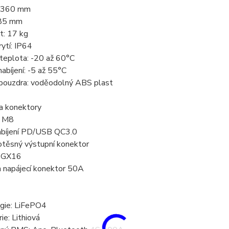
: 360 mm
185 mm
: 17 kg
ytí: IP64
teplota: -20 až 60°C
abíjení: -5 až 55°C
 pouzdra: voděodolný ABS plast
 a konektory
: M8
abíjení PD/USB QC3.0
těsný výstupní konektor
r GX16
 napájecí konektor 50A
gie: LiFePO4
ie: Lithiová