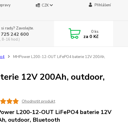
epravy
Přihlášení
CZK
 si rady? Zavolejte.
0
ks
 725 242 600
za
0 Kč
, 8-16 hod.)
Po4
MHPower L200-12-OUT LiFePO4 baterie 12V 200Ah,
rie 12V 200Ah, outdoor,
Ohodnotit produkt
ower L200-12-OUT LiFePO4 baterie 12V
h, outdoor, Bluetooth