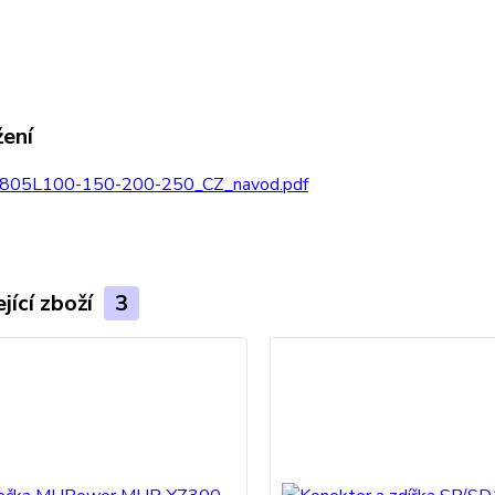
žení
805L100-150-200-250_CZ_navod.pdf
jící zboží
3