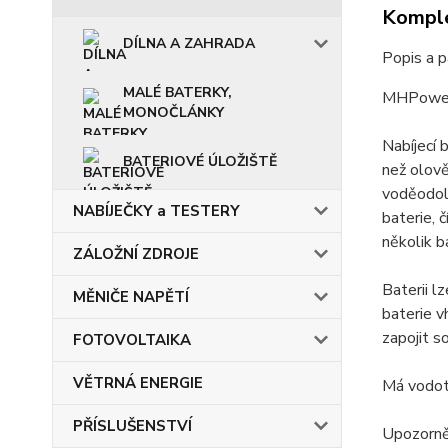
Komple
DÍLNA A ZAHRADA
Popis a 
MALÉ BATERKY,
MHPower 
MONOČLÁNKY
Nabíjecí
BATERIOVÉ ÚLOŽIŠTĚ
než olově
voděodoln
NABÍJEČKY a TESTERY
baterie, 
několik b
ZÁLOŽNÍ ZDROJE
Baterii l
MĚNIČE NAPĚTÍ
baterie v
zapojit s
FOTOVOLTAIKA
VĚTRNÁ ENERGIE
Má vodotě
PŘÍSLUŠENSTVÍ
Upozorněn