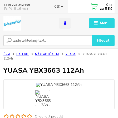
0
ks
+420 725 242 600
CZK
za
0 Kč
(Po-Pá, 8-16 hod.)
Menu
Hledat
Úvod
BATERIE
NÁKLADNÍ AUTA
YUASA
YUASA YBX3663
112Ah
YUASA YBX3663 112Ah
Ohodnotit produkt