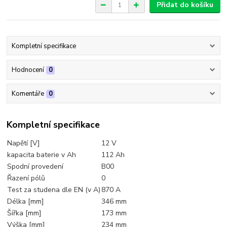
Přidat do košíku
Kompletní specifikace
Hodnocení
0
Komentáře
0
Kompletní specifikace
Napětí [V]
12 V
kapacita baterie v Ah
112 Ah
Spodní provedení
B00
Řazení pólů
0
Test za studena dle EN (v A)
870 A
Délka [mm]
346 mm
Šířka [mm]
173 mm
Výška [mm]
234 mm