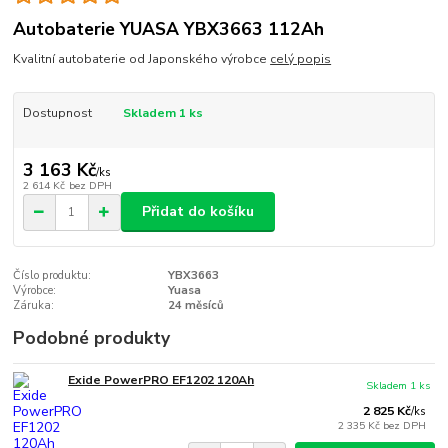
Autobaterie YUASA YBX3663 112Ah
Kvalitní autobaterie od Japonského výrobce
celý popis
Dostupnost
Skladem 1 ks
3 163 Kč
/
ks
2 614 Kč
bez DPH
Přidat do košíku
Číslo produktu:
YBX3663
Výrobce:
Yuasa
Záruka:
24 měsíců
Podobné produkty
Exide PowerPRO EF1202 120Ah
Skladem 1 ks
2 825 Kč
/
ks
2 335 Kč
bez DPH