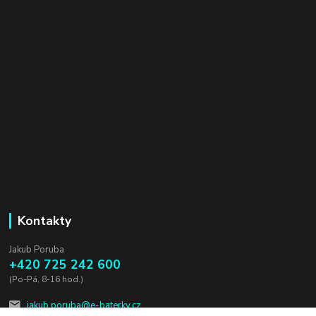
Kontakty
Jakub Poruba
+420 725 242 600
(Po-Pá, 8-16 hod.)
jakub.poruba@e-baterky.cz