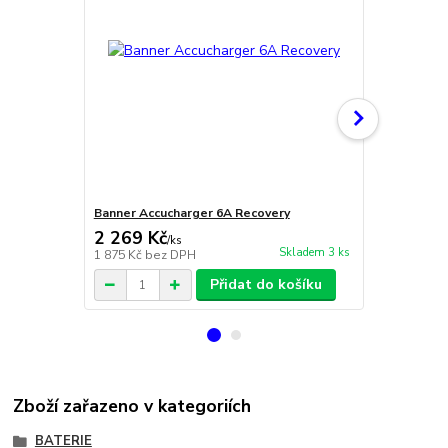
Banner Accucharger 6A Recovery
Banner Accu
2 269 Kč
19 100 
/
ks
Skladem 3 ks
1 875 Kč
bez DPH
15 785 Kč
be
Přidat do košíku
Zboží zařazeno v kategoriích
BATERIE