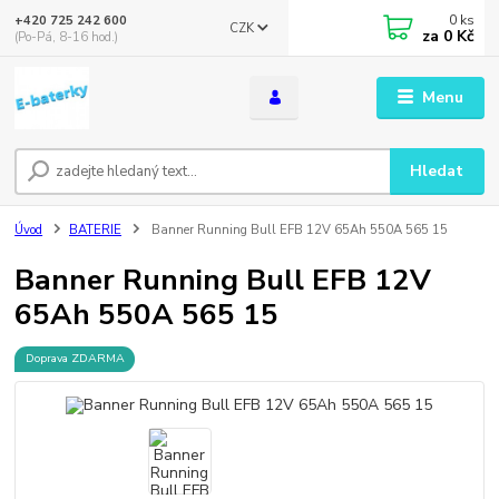
0
ks
+420 725 242 600
CZK
za
0 Kč
(Po-Pá, 8-16 hod.)
Menu
Hledat
Úvod
BATERIE
Banner Running Bull EFB 12V 65Ah 550A 565 15
Banner Running Bull EFB 12V
65Ah 550A 565 15
Doprava ZDARMA