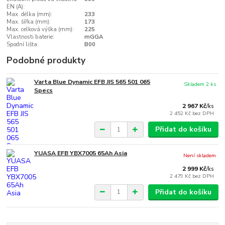
EN (A):
Max. délka (mm):
233
Max. šířka (mm):
173
Max. celková výška (mm):
225
Vlastnosti baterie:
mGGA
Spodní lišta:
B00
Podobné produkty
Varta Blue Dynamic EFB JIS 565 501 065
Skladem 2 ks
Specs
2 967 Kč
/
ks
2 452 Kč
bez DPH
Přidat do košíku
YUASA EFB YBX7005 65Ah Asia
Není skladem
2 999 Kč
/
ks
2 479 Kč
bez DPH
Přidat do košíku