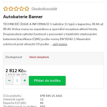
Ohodnotit produkt
Autobaterie Banner
TECHNICKÉ ÚDAJE A INFORMACE V nabídce 11 typů s kapacitou 38 Ah až
95 Ah Vrstva rouna na separátoru a speciální receptura aktivní hmoty
Dvojnásobná cyklická životnost v porovnání s tradičními startovacími
bateriemi;klasifikace E3/M2 podle normy EN 50342-1 Maximální
odolnost proti vibracím V3 podle ...
celý popis
Dostupnost
Není skladem
2 812 Kč
/
ks
2 324 Kč
bez DPH
Přidat do košíku
Číslo produktu:
EFB 565 15 ASIA
Jmenovité napětí:
12
Kapacita K20 (Ah):
65
Zkušební proud za studena
550