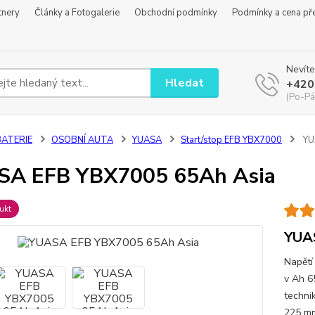
tnery
Články a Fotogalerie
Obchodní podmínky
Podmínky a cena př
Nevíte
Hledat
+420
(Po-Pá
BATERIE
OSOBNÍ AUTA
YUASA
Start/stop EFB YBX7000
YU
SA EFB YBX7005 65Ah Asia
ukt
YUA
Napětí
v Ah 6
techni
225 mm