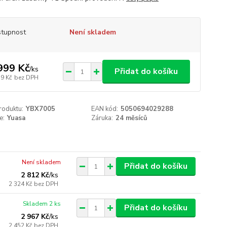
tupnost
Není skladem
999 Kč
/
ks
Přidat do košíku
79 Kč
bez DPH
roduktu:
YBX7005
EAN kód:
5050694029288
e:
Yuasa
Záruka:
24 měsíců
Není skladem
Přidat do košíku
2 812 Kč
/
ks
2 324 Kč
bez DPH
Skladem 2 ks
Přidat do košíku
2 967 Kč
/
ks
2 452 Kč
bez DPH