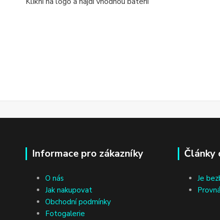
Klikni na logo a najdi vhodnou baterii
Informace pro zákazníky
Články 
O nás
Je bez
Jak nakupovat
Provná
Obchodní podmínky
Fotogalerie