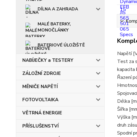
DÍLNA A ZAHRADA
Kompl
MALÉ BATERKY,
MONOČLÁNKY
Komple
BATERIOVÉ ÚLOŽIŠTĚ
Napětí [
NABÍJEČKY a TESTERY
Test za 
kapacita 
ZÁLOŽNÍ ZDROJE
Řazení p
Hmotnost
MĚNIČE NAPĚTÍ
Spojovací
FOTOVOLTAIKA
Délka [
Šířka [m
VĚTRNÁ ENERGIE
Výška [
druh zás
PŘÍSLUŠENSTVÍ
Spodní p