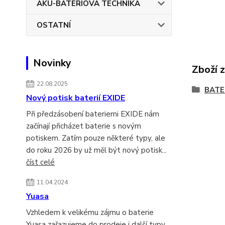
AKU-BATERIOVÁ TECHNIKA
OSTATNÍ
Novinky
Zboží 
22.08.2025
BATE
Nový potisk baterií EXIDE
Při předzásobení bateriemi EXIDE nám
začínají přicházet baterie s novým
potiskem. Zatím pouze některé typy, ale
do roku 2026 by už měl být nový potisk...
číst celé
11.04.2024
Yuasa
Vzhledem k velikému zájmu o baterie
Yuasa zařazujeme do prodeje i další typy