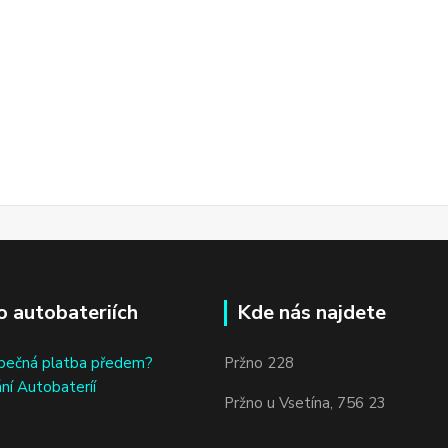
o autobateriích
Kde nás najdete
bečná platba předem?
Pržno 228
ní Autobateríí
Pržno u Vsetína, 756 23