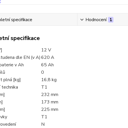
etní specifikace
Hodnocení
1
tní specifikace
V]
12 V
studena dle EN (v A)
620 A
baterie v Ah
65 Ah
ólů
0
 plná [kg]
16,8 kg
 technika
T1
mm]
232 mm
m]
173 mm
mm]
225 mm
uvky
T1
rovedení
N