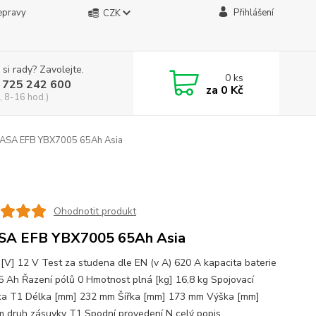
epravy
Přihlášení
CZK
 si rady? Zavolejte.
0
ks
 725 242 600
za
0 Kč
, 8-16 hod.)
ASA EFB YBX7005 65Ah Asia
Ohodnotit produkt
SA EFB YBX7005 65Ah Asia
 [V] 12 V Test za studena dle EN (v A) 620 A kapacita baterie
5 Ah Řazení pólů 0 Hmotnost plná [kg] 16,8 kg Spojovací
ka T1 Délka [mm] 232 mm Šířka [mm] 173 mm Výška [mm]
 druh zásuvky T1 Spodní provedení N
celý popis