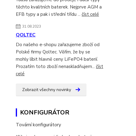
těchto kvalitních baterek. Nejprve AGM a
EFB typy a pak i střední třídu ...
číst celé
31.08.2023
QOLTEC
Do našeho e-shopu zařazujeme zboží od
Polské firmy Qoltec. Věřím, že by se
mohly líbit hlavně ceny LiFePO4 baterií.
Prozatím toto zboží nenaskladňujem...
číst
celé
Zobrazit všechny novinky
KONFIGURÁTOR
Tovární konfigurátory