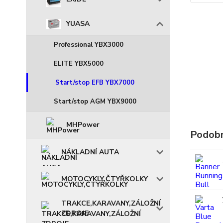
YUASA
Professional YBX3000
ELITE YBX5000
Start/stop EFB YBX7000
Start/stop AGM YBX9000
MHPower
Podobn
NÁKLADNÍ AUTA
MOTOCYKLY,ČTYŘKOLKY
TRAKCE,KARAVANY,ZÁLOŽNÍ
ZDROJE