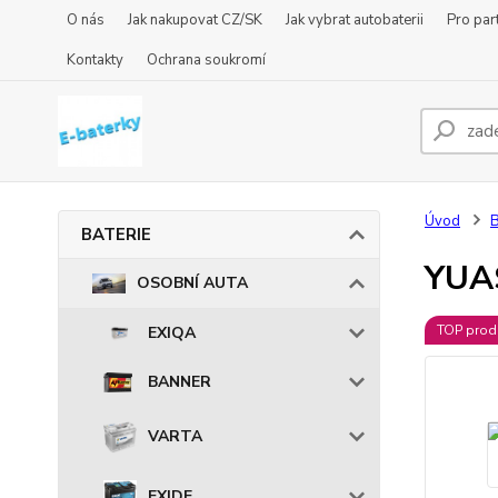
O nás
Jak nakupovat CZ/SK
Jak vybrat autobaterii
Pro par
Kontakty
Ochrana soukromí
Úvod
BATERIE
YUA
OSOBNÍ AUTA
TOP prod
EXIQA
BANNER
VARTA
EXIDE