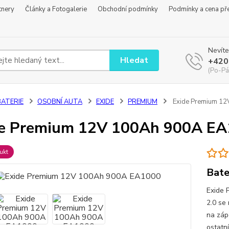
tnery
Články a Fotogalerie
Obchodní podmínky
Podmínky a cena př
Nevíte
Hledat
+420
(Po-Pá
BATERIE
OSOBNÍ AUTA
EXIDE
PREMIUM
Exide Premium 1
de Premium 12V 100Ah 900A E
ukt
Bate
Exide 
2.0 se 
na zápo
ostatn