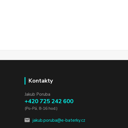
Kontakty
Jakub Poruba
+420 725 242 600
(Po-Pá, 8-16 hod.)
jakub.poruba@e-baterky.cz