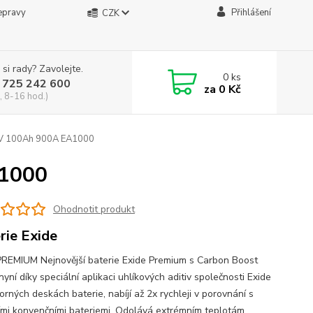
epravy
Přihlášení
CZK
 si rady? Zavolejte.
0
ks
 725 242 600
za
0 Kč
, 8-16 hod.)
2V 100Ah 900A EA1000
A1000
Ohodnotit produkt
rie Exide
PREMIUM Nejnovější baterie Exide Premium s Carbon Boost
nyní díky speciální aplikaci uhlíkových aditiv společnosti Exide
rných deskách baterie, nabíjí až 2x rychleji v porovnání s
ími konvenčními bateriemi. Odolává extrémním teplotám,