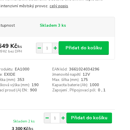
 intenzivní městský provoz.
celý popis
tupnost
Skladem 3 ks
649 Kč
/
ks
Přidat do košíku
89 Kč
bez DPH
roduktu:
EA1000
EAN kód:
3661024034296
e:
EXIDE
Jmenovité napětí:
12V
lka (mm):
353
Max. šířka (mm):
175
lková výška (mm):
190
Kapacita baterie (Ah):
1000
ací proud (A) EN::
900
Zapojení , Připojovací pól:
0 , 1
Přidat do košíku
Skladem 2 ks
3 300 Kč
/
ks