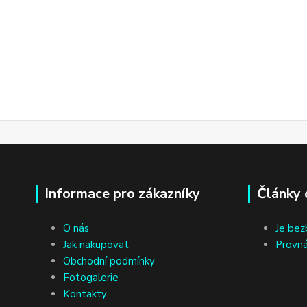
Informace pro zákazníky
Články 
O nás
Je bez
Jak nakupovat
Provná
Obchodní podmínky
Fotogalerie
Kontakty