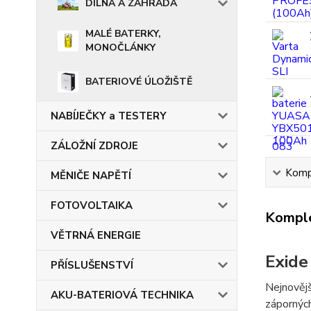
DÍLNA A ZAHRADA
MALÉ BATERKY,
MONOČLÁNKY
BATERIOVÉ ÚLOŽIŠTĚ
NABÍJEČKY a TESTERY
ZÁLOŽNÍ ZDROJE
Kompl
MĚNIČE NAPĚTÍ
FOTOVOLTAIKA
Komple
VĚTRNÁ ENERGIE
Exid
PŘÍSLUŠENSTVÍ
Nejnovějš
AKU-BATERIOVÁ TECHNIKA
záporných