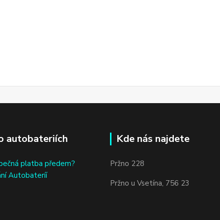
o autobateriích
Kde nás najdete
bečná platba předem?
Pržno 228
ní Autobateríí
Pržno u Vsetína, 756 23