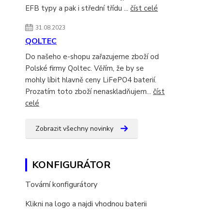
EFB typy a pak i střední třídu ...
číst celé
31.08.2023
QOLTEC
Do našeho e-shopu zařazujeme zboží od
Polské firmy Qoltec. Věřím, že by se
mohly líbit hlavně ceny LiFePO4 baterií.
Prozatím toto zboží nenaskladňujem...
číst
celé
Zobrazit všechny novinky
KONFIGURÁTOR
Tovární konfigurátory
Klikni na logo a najdi vhodnou baterii