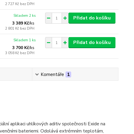
2 727 Kč
bez DPH
Skladem 2 ks
Přidat do košíku
3 389 Kč
/
ks
2 801 Kč
bez DPH
Skladem 1 ks
Přidat do košíku
3 700 Kč
/
ks
3 058 Kč
bez DPH
Komentáře
1
iální aplikaci uhlíkových aditiv společnosti Exide na
konvenčními bateriemi. Odolává extrémním teplotám,