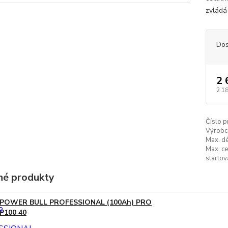
zvládá
Dos
2 
2 1
Číslo p
Výrobc
Max. dé
Max. ce
startov
é produkty
POWER BULL PROFESSIONAL (100Ah) PRO
P100 40