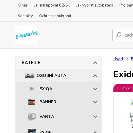
O nás
Jak nakupovat CZ/SK
Jak vybrat autobaterii
Pro par
Kontakty
Ochrana soukromí
Úvod
BATERIE
Exi
OSOBNÍ AUTA
TOP prod
EXIQA
BANNER
VARTA
EXIDE