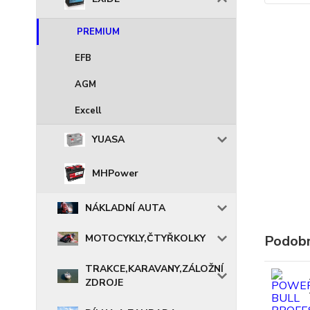
PREMIUM
EFB
AGM
Excell
YUASA
MHPower
NÁKLADNÍ AUTA
MOTOCYKLY,ČTYŘKOLKY
Podobn
TRAKCE,KARAVANY,ZÁLOŽNÍ
ZDROJE