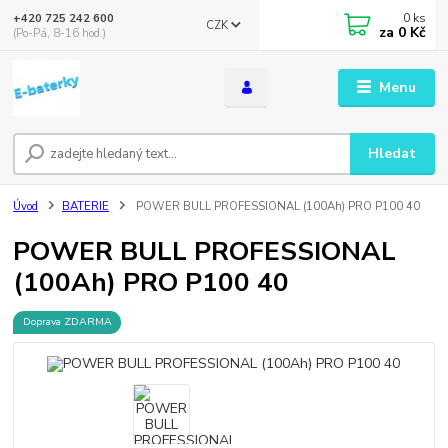
0
ks
+420 725 242 600
CZK
za
0 Kč
(Po-Pá, 8-16 hod.)
Menu
Hledat
Úvod
BATERIE
POWER BULL PROFESSIONAL (100Ah) PRO P100 40
POWER BULL PROFESSIONAL
(100Ah) PRO P100 40
Doprava ZDARMA