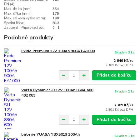
EN (A):
Max. délka (mm):
354
Max. šířka (mm):
175
Max. celková výška (mm):
190
Spodní lišta:
B13
Zapojení , Připojovací pól:
0 , 1
Podobné produkty
Exide Premium 12V 100Ah 900A EA1000
Skladem 3 ks
2 649 Kč
/
ks
2 189 Kč
bez DPH
Přidat do košíku
Varta Dynamic SLI 12V 100Ah 830A 600
Skladem 2 ks
402 083
3 389 Kč
/
ks
2 801 Kč
bez DPH
Přidat do košíku
baterie YUASA YBX5019 100Ah
Skladem 1 ks