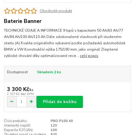
Ohodnotit produkt
Baterie Banner
TECHNICKÉ ÚDAJE A INFORMACE 9 typů s kapacitami 50 Ah/63 Ah/77
Ah/84 Ah/100 Ah/110 Ah Dále zdokonalené vlastnosti při studeném
startu (A) Kvalita originálního vybavení podle požadavků automobilek
BMW a VW Konstrukční výška 175/190 mm, jako originál Zlepšené
cyklické chování díky optimalizované rece...
celý popis
Dostupnost
Skladem 2 ks
3 300 Kč
/
ks
2 727 Kč
bez DPH
Přidat do košíku
Číslo produktu:
PRO P100 40
Jmenovité napětí:
12V
Kapacita K20 (Ah):
100
Zkušební proud za studena
820